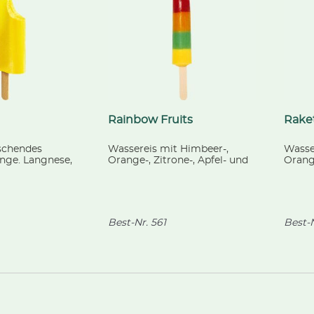
Rainbow Fruits
Rake
ischendes
Wassereis mit Himbeer-,
Wasse
nge. Langnese,
Orange-, Zitrone-, Apfel- und
Orang
Ananasgeschmack. 40 ml
Erdbe
Best-Nr.
561
Best-N