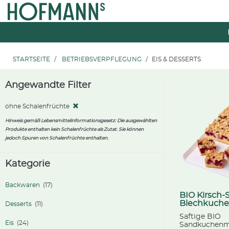
Zum
Zum
Inhalt
Navigationsmenü
springen
springen
STARTSEITE
BETRIEBSVERPFLEGUNG
EIS & DESSERTS
Angewandte Filter
ohne Schalenfrüchte
Hinweis gemäß Lebensmittelinformationsgesetz: Die ausgewählten
Produkte enthalten kein Schalenfrüchte als Zutat. Sie können
jedoch Spuren von Schalenfrüchte enthalten.
Kategorie
Backwaren
(17)
BIO Kirsch-S
Blechkuch
Desserts
(11)
Saftige BIO
Eis
(24)
Sandkuchenm