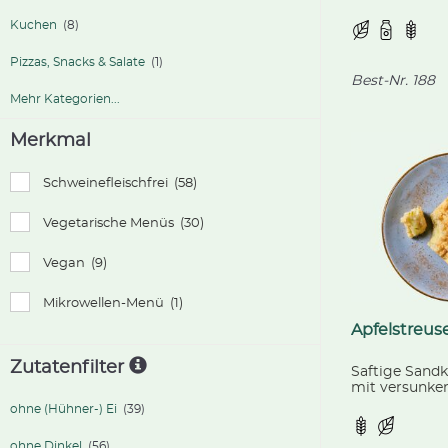
versunkenen 
Sauerkirsche
Kuchen
(8)
goldbraunen S
kontrolliert b
Pizzas, Snacks & Salate
(1)
Landwirtschaft
Best-Nr.
188
vorgeschnitt
Mehr Kategorien...
Merkmal
Schweinefleischfrei
(58)
Vegetarische Menüs
(30)
Vegan
(9)
Mikrowellen-Menü
(1)
Apfelstreus
Zutatenfilter
Saftige Sand
mit versunke
Apfelstückche
ohne (Hühner-) Ei
(39)
Streuseln - ei
ohne Dinkel
(56)