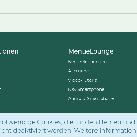
tionen
MenueLounge
Kennzeichnungen
Allergene
Video-Tutorial
z
iOS-Smartphone
Android-Smartphone
otwendige Cookies, die für den Betrieb und 
icht deaktiviert werden. Weitere Information