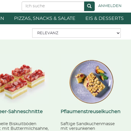
ANMELDEN
EN
PIZZAS, SNACKS & SALATE
EIS & DESSERTS
eer-Sahneschnitte
Pflaumenstreuselkuchen
helle Biskuitböden
Saftige Sandkuchenmasse
t mit Buttermilchsahne,
mit versunkenen