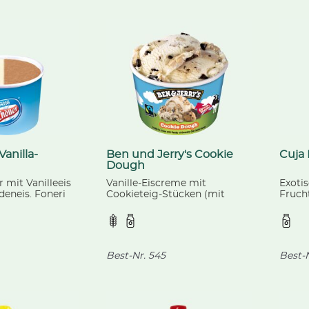
Vanilla-
Ben und Jerry's Cookie
Cuja 
Dough
 mit Vanilleeis
Vanille-Eiscreme mit
Exoti
eneis. Foneri
Cookieteig-Stücken (mit
Fruch
ml
Schokoladenstückchen) und
Passi
leckeren kakaohaltigen Bits.
cremi
Ben und Jerry's, 100 ml
Langn
Best-Nr.
545
Best-N