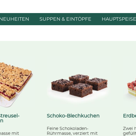
NEUHEITEN
SUPPEN & EINTÖPFE
HAUPTSPEIS
treusel-
Schoko-Blechkuchen
Erdb
en
Feine Schokoladen-
Zwei 
asse mit
Rührmasse, verziert mit
gefüll