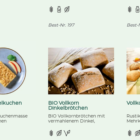
aromatischen
zartbitteren
bedec
n und
Schokoladenblüten. 24
und f
treuseln, aus
Stücke, vorgeschnitten
Stück
iologischer
. 21 Stücke,
Best-Nr.
197
Best-N
en
elkuchen
BIO Vollkorn
Voll
Dinkelbrötchen
kuchenmasse
BIO Vollkornbrötchen mit
Rusti
nen
vermahlenem Dinkel,
Mehrk
n, bedeckt mit
vorgebacken, aus kontrolliert
Hafer
nzeln verpackt.
biologischer Landwirtschaft.
Vollk
vorge