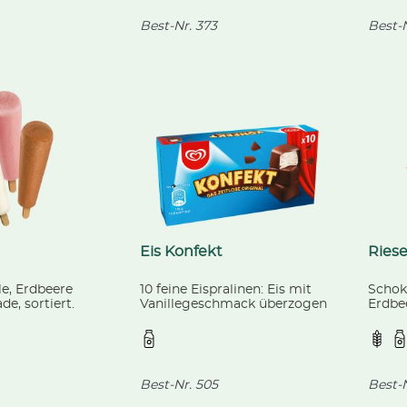
Best-Nr.
373
Best-N
Eis Konfekt
Ries
le, Erdbeere
10 feine Eispralinen: Eis mit
Schoko
e, sortiert.
Vanillegeschmack überzogen
Erdbe
 ml
mit kakaohaltiger Fettglasur.
mit V
Langnese, 100 ml
zwisc
Langn
Best-Nr.
505
Best-N