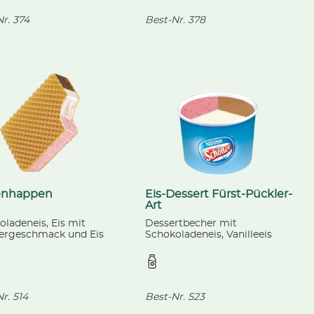
r.
374
Best-Nr.
378
enhappen
Eis-Dessert Fürst-Pückler-
Art
ladeneis, Eis mit
Dessertbecher mit
ergeschmack und Eis
Schokoladeneis, Vanilleeis
anillegeschmack
und Eis Erdbeere. Froneri
hen zwei Waffeln.
Schöller, 85 ml
ese, 140 ml
r.
514
Best-Nr.
523