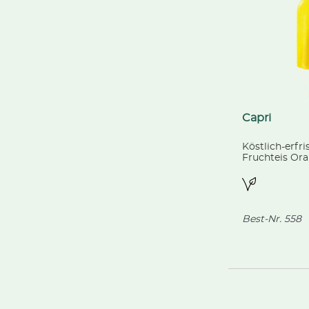
Capri
Köstlich-erfr
Fruchteis Ora
55 ml
Best-Nr.
558