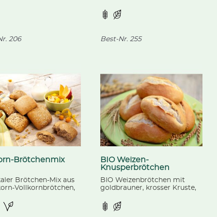
kt mit Erdbeerhälften
Pflaumenhälften, bedeckt mit
ruchtigem Gelee. 20
Streuseln - einzeln verpackt.
e, vorgeschnitten
r.
206
Best-Nr.
255
korn-Brötchenmix
BIO Weizen-
Knusperbrötchen
kaler Brötchen-Mix aus
BIO Weizenbrötchen mit
orn-Vollkornbrötchen,
goldbrauner, krosser Kruste,
-Vollkornbrötchen und
fertig gebacken, aus
ornbrötchen,
kontrolliert biologischer
backen.
Landwirtschaft.