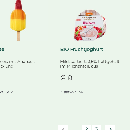
te
BIO Fruchtjoghurt
reis mit Ananas-,
Mild, sortiert, 3,5% Fettgehalt
e- und
im Milchanteil, aus
ergeschmack. 60 ml
kontrolliert biologischer
Landwirtschaft.
r.
562
Best-Nr.
34
(current)
1
2
3