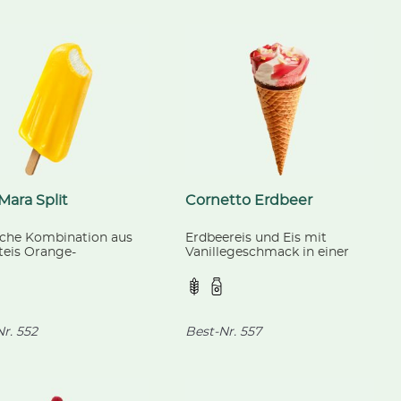
Mara Split
Cornetto Erdbeer
sche Kombination aus
Erdbeereis und Eis mit
teis Orange-
Vanillegeschmack in einer
onsfrucht und
Waffel mit kakaohaltiger
gem Vanilleeis.
Fettglasur, dekoriert mit
ese, 84 ml
Erdbeersauce und weißen
Schokoladenstückchen.
Langnese, 125 ml
r.
552
Best-Nr.
557