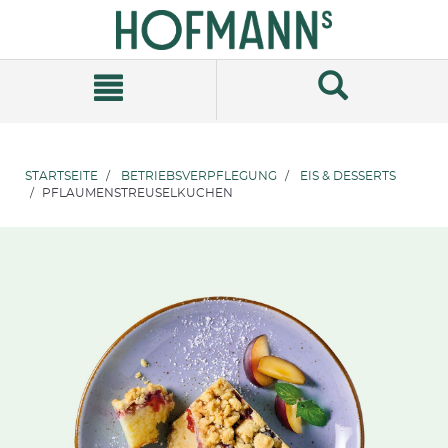
Zum
Zum
Inhalt
Navigationsmenü
springen
springen
STARTSEITE
BETRIEBSVERPFLEGUNG
EIS & DESSERTS
PFLAUMENSTREUSELKUCHEN