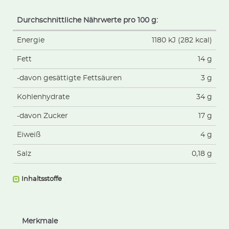
Durchschnittliche Nährwerte pro 100 g:
Energie
1180 kJ (282 kcal)
Fett
14 g
-davon gesättigte Fettsäuren
3 g
Kohlenhydrate
34 g
-davon Zucker
17 g
Eiweiß
4 g
Salz
0,18 g
Inhaltsstoffe
Merkmale