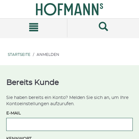
Zum
Zum
Inhalt
Navigationsmenü
springen
springen
STARTSEITE
ANMELDEN
Bereits Kunde
Sie haben bereits ein Konto? Melden Sie sich an, um Ihre
Kontoeinstellungen aufzurufen.
E-MAIL
KENNWORT