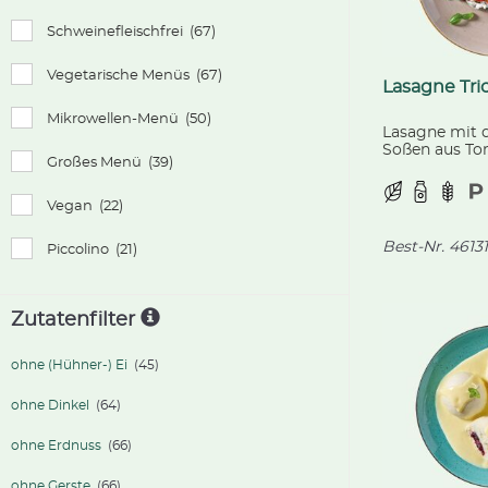
Schweinefleischfrei
(67)
Vegetarische Menüs
(67)
Lasagne Tri
Mikrowellen-Menü
(50)
Lasagne mit d
Soßen aus To
Großes Menü
(39)
und Champign
mit würzigem
Tomatenwürfe
Vegan
(22)
Best-Nr.
46131
Piccolino
(21)
Zutatenfilter
ohne (Hühner-) Ei
(45)
ohne Dinkel
(64)
ohne Erdnuss
(66)
ohne Gerste
(66)