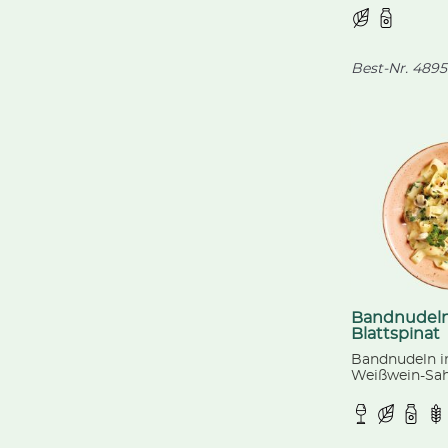
dazu unser 
Best-Nr.
4895
Bandnudeln
Blattspinat
Bandnudeln in
Weißwein-Sa
Champignons
Lauchzwiebel
Gouda-Käse.