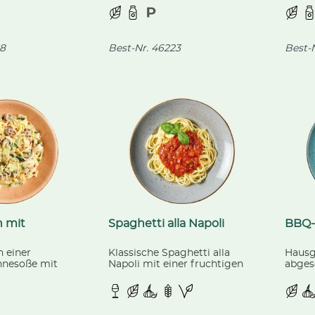
Rahmgemüse.
Gouda-Käse.
Kirsc
8
Best-Nr.
46223
Best-N
 mit
Spaghetti alla Napoli
BBQ
 einer
Klassische Spaghetti alla
Hausg
hnesoße mit
Napoli mit einer fruchtigen
abges
 und
Tomatensoße, verfeinert mit
Gemüs
n, dazu würziger
Weißwein.
dazu 