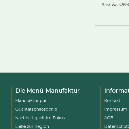
Best-Nr.
4894
Die Menü-Manufaktur
Informa
Manufaktur pur
Kontakt
Qualitätsphilosophie
Impressum
Nachhaltigkeit im Fokus
AGB
Liebe zur Region
Datenschut