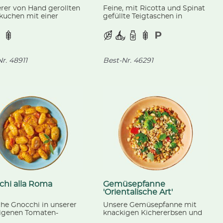
erer von Hand gerollten
Feine, mit Ricotta und Spinat
kuchen mit einer
gefüllte Teigtaschen in
igen Kirschfüllung,
unserer hauseigenen Kräuter-
nsere Vanillesoße.
Sahnesoße, mit einer Garnitur
aus Pinienkernen.
r.
48911
Best-Nr.
46291
chi alla Roma
Gemüsepfanne
'Orientalische Art'
che Gnocchi in unserer
Unsere Gemüsepfanne mit
igenen Tomaten-
knackigen Kichererbsen und
kumsoße, verfeinert mit
lockerem Vollkorn-Nuss-Reis,