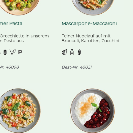
er Pasta
Mascarpone-Maccaroni
 Orecchiette in unserem
Feiner Nudelauflauf mit
n Pesto aus
Broccoli, Karotten, Zucchini
epresstem Rapsöl, mit
und Tomaten, gratiniert mit
n Spargelstücken,
mildem Gouda-Käse.
oli und Cherrytomaten.
r.
46098
Best-Nr.
48021