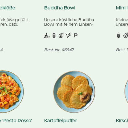
feklöße
Buddha Bowl
Mini-
feklöße gefüllt
Unsere köstliche Buddha
Kleine
ren, dazu
Bowl mit feinem Linsen-
unser
gemachte
Gemüse-Dal, mariniertem
Sahne
Blumenkohl und knackigem
Cherr
Broccoligemüse, scharf
Brocco
abgeschmeckt, dazu
duftender Basmati-Reis.
4
Best-Nr.
46947
Best-N
 'Pesto Rosso'
Kartoffelpuffer
Kirs