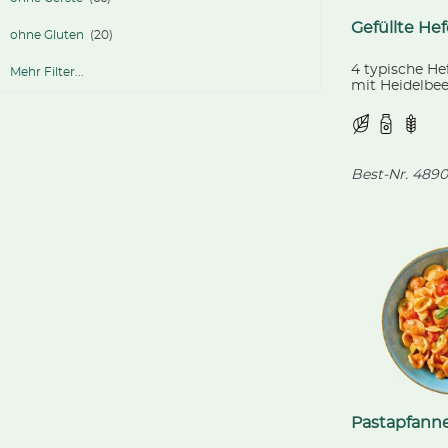
Gefüllte He
ohne Gluten
(20)
4 typische He
Mehr Filter...
mit Heidelbee
unsere haus
Vanillesoße.
Best-Nr.
4890
Pastapfanne