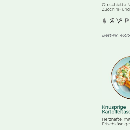
Orecchiette-
Zucchini- und
fruchtigen C
und Lauchzwi
Pesto.
Best-Nr.
4695
Knusprige
Kartoffelta
Herzhafte, mi
Frischkäse ge
Kartoffeltasc