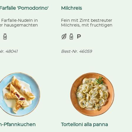
Farfalle 'Pomodorino'
Milchreis
 Farfalle-Nudeln in
Fein mit Zimt bestreuter
er hausgemachten
Milchreis, mit fruchtigen
soße mit fruchtigen
Sauerkirschen.
ytomaten, knackigem
li und Mozzarella.
r.
48041
Best-Nr.
46059
ch-Pfannkuchen
Tortelloni alla panna