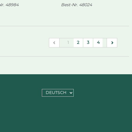
r.
48984
Best-Nr.
48024
(current)
1
2
3
4
SPRACHE
AUSWÄHLEN