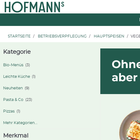
Zum
Zum
Inhalt
Navigationsmenü
springen
springen
STARTSEITE
BETRIEBSVERPFLEGUNG
HAUPTSPEISEN
VEG
Kategorie
Bio-Menüs
(3)
Leichte Küche
(1)
Neuheiten
(9)
Pasta & Co
(23)
Pizzas
(1)
Mehr Kategorien...
Merkmal