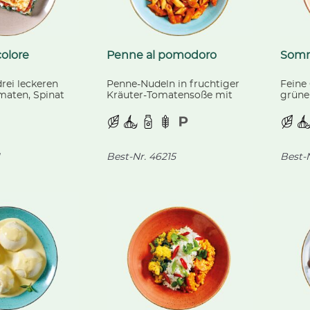
colore
Penne al pomodoro
Somm
rei leckeren
Penne-Nudeln in fruchtiger
Feine
maten, Spinat
Kräuter-Tomatensoße mit
grüne
ons, gratiniert
fein geriebenem Hartkäse.
kaltg
 Käse und
zarte
ln.
Brocc
Best-Nr.
46215
Best-N