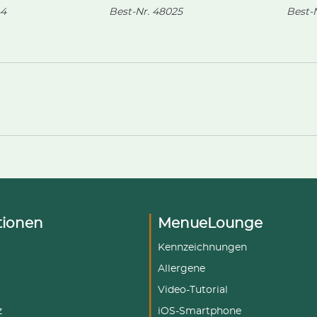
4
Best-Nr.
48025
Best-N
tionen
MenueLounge
Kennzeichnungen
Allergene
Video-Tutorial
z
iOS-Smartphone