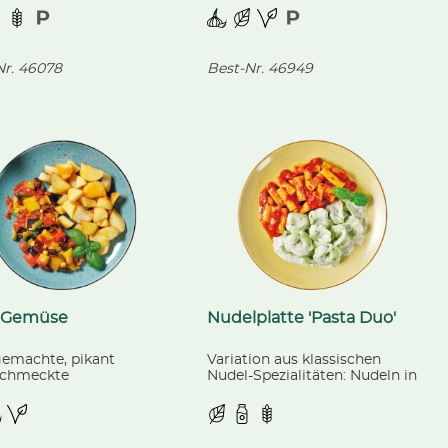
htomaten.
abgerundet mit
Sonnenblumenkernen,
Cashewkernen und Mandeln.
r.
46078
Best-Nr.
46949
-Gemüse
Nudelplatte 'Pasta Duo'
emachte, pikant
Variation aus klassischen
chmeckte
Nudel-Spezialitäten: Nudeln in
emischung, passend
einem Kräuter-Tomatensugo
gebackene Kartoffeln.
und grüne Tortellini, gefüllt
mit Spinat und Ricotta in
einer Kräuter-Sahnesoße.