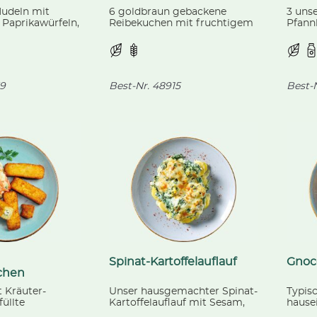
Nudeln mit
6 goldbraun gebackene
3 uns
 Paprikawürfeln,
Reibekuchen mit fruchtigem
Pfann
herrytomaten
Apfelmark (separat
frucht
ebeln, in rotem
beigelegt).
dazu u
9
Best-Nr.
48915
Best-N
Spinat-Kartoffelauflauf
Gnoc
schen
t Kräuter-
Unser hausgemachter Spinat-
Typis
füllte
Kartoffelauflauf mit Sesam,
hause
hen, passend
überbacken mit würzigem
Basili