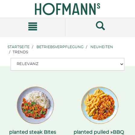
Zum
Zum
Inhalt
Navigationsmenü
springen
springen
STARTSEITE
BETRIEBSVERPFLEGUNG
NEUHEITEN
TRENDS
planted steak Bites
planted pulled »BBQ