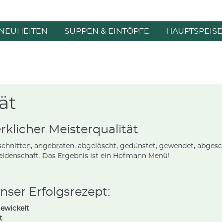
NEUHEITEN
SUPPEN & EINTÖPFE
HAUPTSPEIS
ät
klicher Meisterqualität
chnitten, angebraten, abgelöscht, gedünstet, gewendet, abge
eidenschaft. Das Ergebnis ist ein Hofmann Menü!
unser Erfolgsrezept:
gewickelt
t