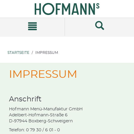
Zum
Zum
Inhalt
Navigationsmenü
springen
springen
STARTSEITE
IMPRESSUM
IMPRESSUM
Anschrift
Hofmann Menü-Manufaktur GmbH
Adelbert-Hofmann-Straße 6
D-97944 Boxberg-Schweigern
Telefon: 0 79 30 / 6 01 - 0