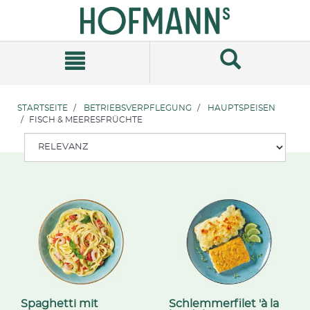
Zum
Zum
Inhalt
Navigationsmenü
springen
springen
STARTSEITE
BETRIEBSVERPFLEGUNG
HAUPTSPEISEN
FISCH & MEERESFRÜCHTE
Spaghetti mit
Schlemmerfilet 'à la