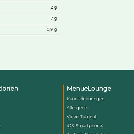
2 g
7 g
0,9 g
tionen
MenueLounge
Kennzeichnungen
Allergene
Video-Tutorial
z
iOS-Smartphone