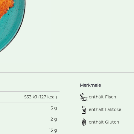
Merkmale
enthält Fisch
533 kJ (127 kcal)
5 g
enthält Laktose
2 g
enthält Gluten
13 g