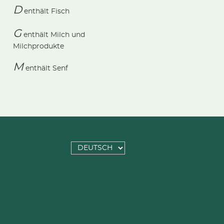
D
enthält
Fisch
G
enthält
Milch und
Milchprodukte
M
enthält
Senf
SPRACHE
AUSWÄHLEN