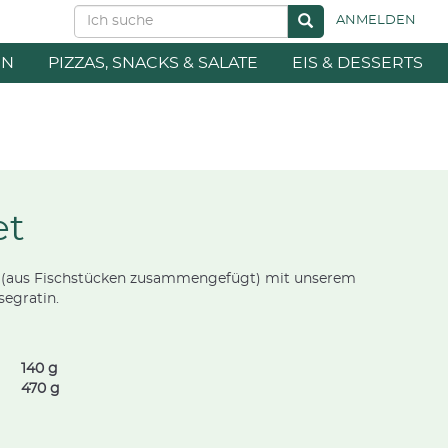
ANMELDEN
EN
PIZZAS, SNACKS & SALATE
EIS & DESSERTS
et
et (aus Fischstücken zusammengefügt) mit unserem
egratin.
140 g
470 g