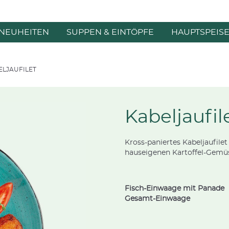
NEUHEITEN
SUPPEN & EINTÖPFE
HAUPTSPEIS
ELJAUFILET
Kabeljaufil
Kross-paniertes Kabeljaufil
hauseigenen Kartoffel-Gemüs
Fisch-Einwaage mit Panade
Gesamt-Einwaage