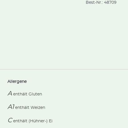
Best-Nr.:
48709
Allergene
A
enthält
Gluten
A1
enthält
Weizen
C
enthält
(Hühner-) Ei