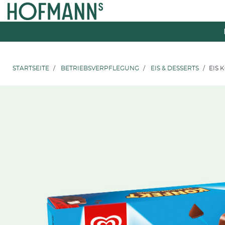
Zum
Zum
Inhalt
Navigationsmenü
springen
springen
STARTSEITE
BETRIEBSVERPFLEGUNG
EIS & DESSERTS
EIS 