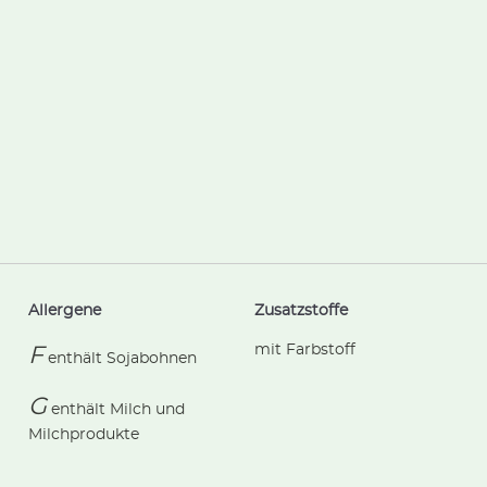
Allergene
Zusatzstoffe
mit Farbstoff
F
enthält
Sojabohnen
G
enthält
Milch und
Milchprodukte