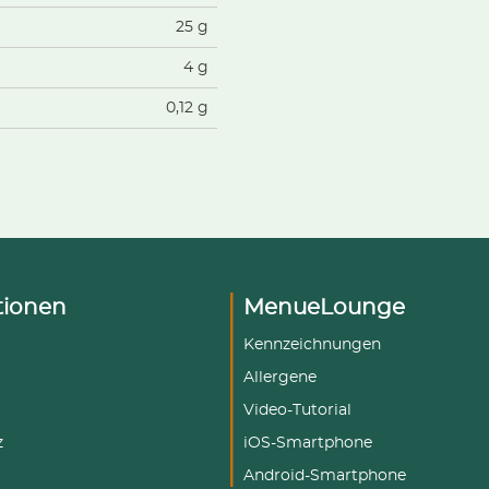
25 g
4 g
0,12 g
tionen
MenueLounge
Kennzeichnungen
Allergene
Video-Tutorial
z
iOS-Smartphone
Android-Smartphone