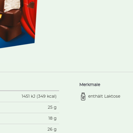
Merkmale
enthält Laktose
1451 kJ (349 kcal)
25 g
18 g
26 g