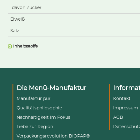
-davon Zucker
Eiweiß
Salz
Inhaltsstoffe
Die Menü-Manufaktur
Informa
Manufaktur pur
Kontakt
Qualitätsphilosophie
Impressum
Nachhaltigkeit im Fokus
AGB
Liebe zur Region
Datenschut
Verpackungsrevolution BIOPAP®