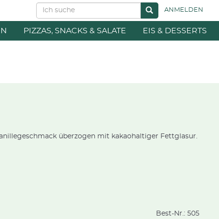
ANMELDEN
EN
PIZZAS, SNACKS & SALATE
EIS & DESSERTS
t Vanillegeschmack überzogen mit kakaohaltiger Fettglasur.
Best-Nr.:
505