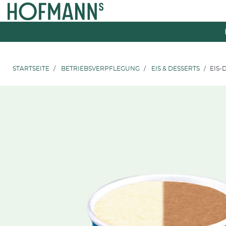
Zum
Zum
Inhalt
Navigationsmenü
springen
springen
STARTSEITE
BETRIEBSVERPFLEGUNG
EIS & DESSERTS
EIS-