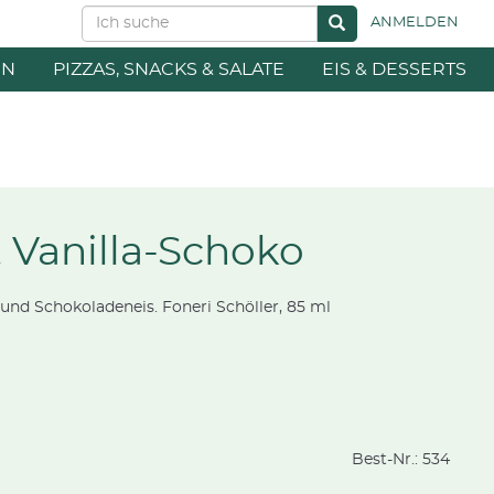
ANMELDEN
EN
PIZZAS, SNACKS & SALATE
EIS & DESSERTS
 Vanilla-Schoko
 und Schokoladeneis. Foneri Schöller, 85 ml
Best-Nr.:
534