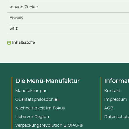
-davon Zucker
Eiweiß
Salz
Inhaltsstoffe
Die Menü-Manufaktur
Informa
Manufaktur pur
Kontakt
Qualitätsphilosophie
Impressum
Nachhaltigkeit im Fokus
AGB
Liebe zur Region
Datenschut
Verpackungsrevolution BIOPAP®