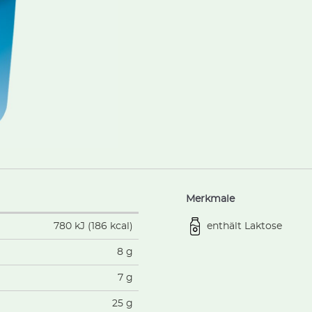
Merkmale
enthält Laktose
780 kJ (186 kcal)
8 g
7 g
25 g