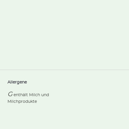
Allergene
G
enthält
Milch und
Milchprodukte