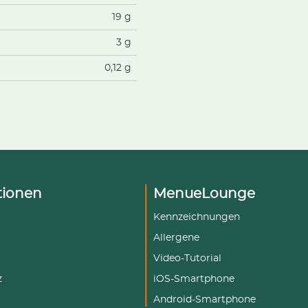
19 g
3 g
0,12 g
tionen
MenueLounge
Kennzeichnungen
Allergene
Video-Tutorial
z
iOS-Smartphone
Android-Smartphone