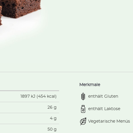
Merkmale
enthält Gluten
1897 kJ (454 kcal)
26 g
enthält Laktose
4 g
Vegetarische Menüs
50 g