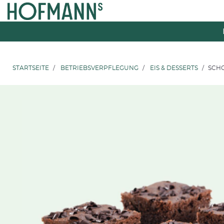
Zum
Zum
Inhalt
Navigationsmenü
springen
springen
STARTSEITE
BETRIEBSVERPFLEGUNG
EIS & DESSERTS
SCH