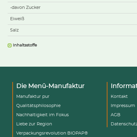
-davon Zucker
Eiweiß
Salz
Inhaltsstoffe
Die Menü-Manufaktur
Informa
Manufaktur pur
Kontakt
Qualitätsphilosophie
Impressum
Nachhaltigkeit im Fokus
AGB
Liebe zur Region
Datenschut
Verpackungsrevolution BIOPAP®