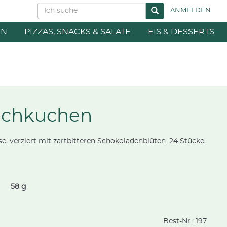
ANMELDEN
EN
PIZZAS, SNACKS & SALATE
EIS & DESSERTS
echkuchen
 verziert mit zartbitteren Schokoladenblüten. 24 Stücke,
58 g
Best-Nr.:
197