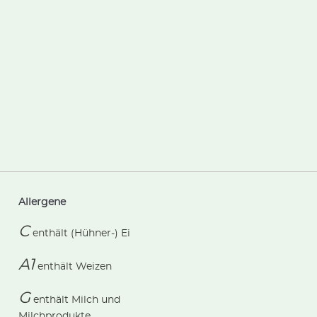
Allergene
C
enthält
(Hühner-) Ei
A1
enthält
Weizen
G
enthält
Milch und
Milchprodukte