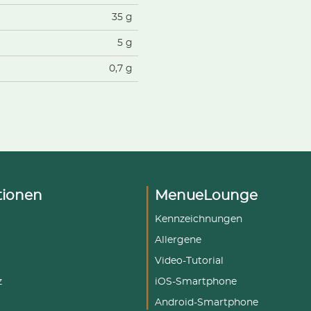
35 g
5 g
0,7 g
tionen
MenueLounge
Kennzeichnungen
Allergene
Video-Tutorial
z
iOS-Smartphone
Android-Smartphone