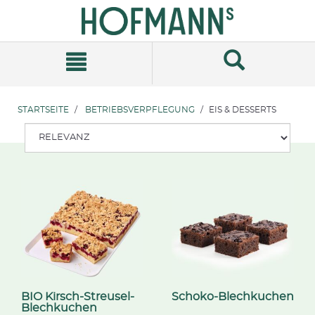
Zum
Zum
Inhalt
Navigationsmenü
springen
springen
STARTSEITE
BETRIEBSVERPFLEGUNG
EIS & DESSERTS
BIO Kirsch-Streusel-
Schoko-Blechkuchen
Blechkuchen