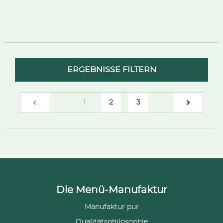
ERGEBNISSE FILTERN
(current)
1
2
3
Die Menü-Manufaktur
Manufaktur pur
Qualitätsphilosophie