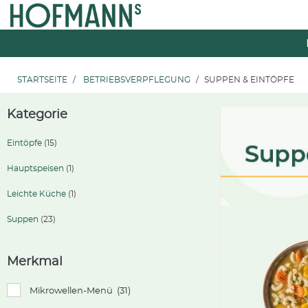
Zum
Zum
Inhalt
Navigationsmenü
springen
springen
STARTSEITE
BETRIEBSVERPFLEGUNG
SUPPEN & EINTÖPFE
Kategorie
Eintöpfe
(15)
Hauptspeisen
(1)
Leichte Küche
(1)
Suppen
(23)
Merkmal
Mikrowellen-Menü
(31)