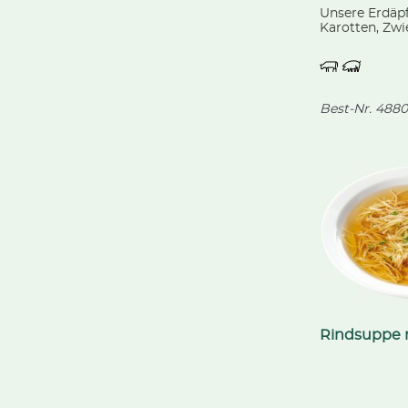
Unsere Erdäp
Karotten, Zwi
Lauch, dazu 1
Bockwürstche
hauseigenen F
Best-Nr.
4880
Rindsuppe 