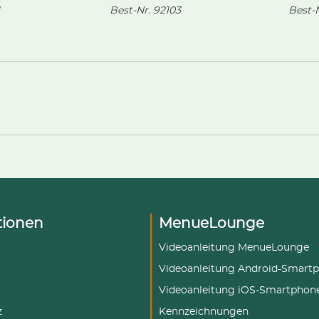
Best-Nr.
92103
Best-N
tionen
MenueLounge
Videoanleitung MenueLounge
Videoanleitung Android-Smart
Videoanleitung iOS-Smartphon
z
Kennzeichnungen