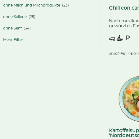
ohne Milch und Milchprodukte
(23)
Chili con ca
ohne Sellerie
(25)
Nach mexikan
gewürztes Fas
ohne Senf
(34)
aus unserer e
Herstellung, 
Mehr Filter...
Kidney-Bohnen
Paprika und Z
Best-Nr.
4624
Kartoffelsu
'Norddeutsc