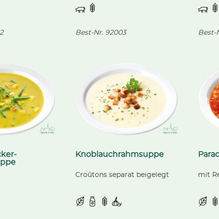
2
Best-Nr.
92003
Best-N
ker-
Knoblauchrahmsuppe
Para
ppe
Croûtons separat beigelegt
mit Re