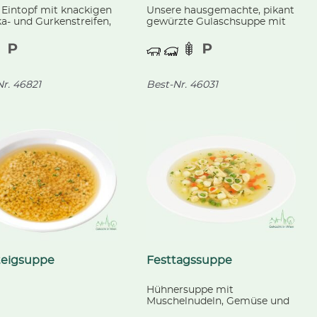
 Eintopf mit knackigen
Unsere hausgemachte, pikant
a- und Gurkenstreifen,
gewürzte Gulaschsuppe mit
uer- und Salamiwürfeln.
Rindfleisch, Speckwürfeln,
Paprika und Erdäpfelwürfeln.
r.
46821
Best-Nr.
46031
teigsuppe
Festtagssuppe
Hühnersuppe mit
Muschelnudeln, Gemüse und
Hühnerfleisch