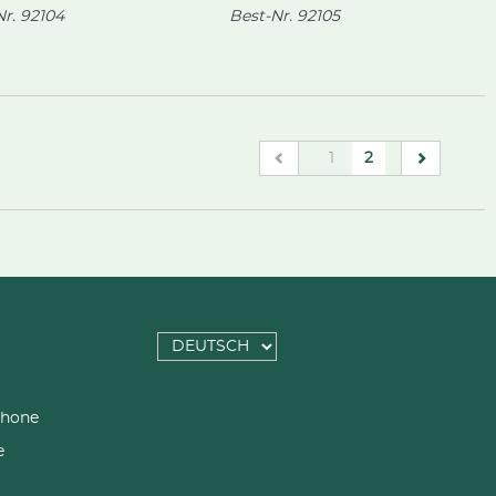
r.
92104
Best-Nr.
92105
(current)
1
2
SPRACHE
AUSWÄHLEN
phone
e