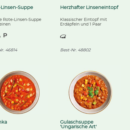
-Linsen-Suppe
Herzhafter Linseneintopf
e Rote-Linsen-Suppe
Klassischer Eintopf mit
einen
Erdäpfeln und 1 Paar
bruststreifen,
geräucherten, gekochten
feln und buntem
Westfälischen Mettwürsten
e, abgeschmeckt mit
aus unserer eigenen
nussmilch.
Fleischerei.
r.
46814
Best-Nr.
48802
nka
Gulaschsuppe
'Ungarische Art'