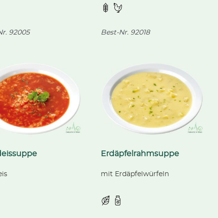
r.
92005
Best-Nr.
92018
deissuppe
Erdäpfelrahmsuppe
is
mit Erdäpfelwürfeln