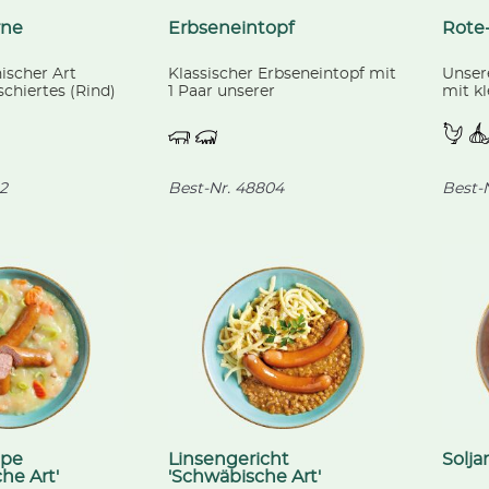
rne
Erbseneintopf
Rote
ischer Art
Klassischer Erbseneintopf mit
Unser
chiertes (Rind)
1 Paar unserer
mit kl
igenen
hausgemachten Debrecziner
Hühner
mit roten
Würstchen, verfeinert mit
Erdäp
, Erdäpfeln,
Suppengrün.
Gemüs
wiebeln.
Kokos
2
Best-Nr.
48804
Best-N
ppe
Linsengericht
Solja
he Art'
'Schwäbische Art'