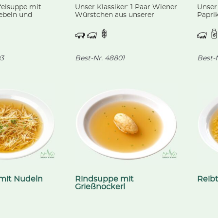
felsuppe mit
Unser Klassiker: 1 Paar Wiener
Unser
ebeln und
Würstchen aus unserer
Paprik
 Paar
hauseigenen Fleischerei, auf
Kraka
n aus unserer
feinem Linsengemüse, dazu
leischerei.
Bauernspätzle mit
Semmelbröseln.
3
Best-Nr.
48801
Best-N
mit Nudeln
Rindsuppe mit
Reib
Grießnockerl