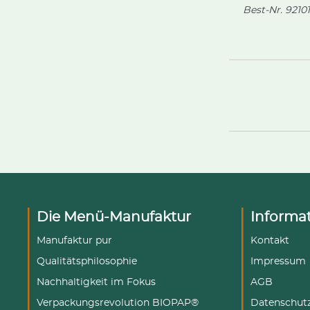
Best-Nr.
92101
Die Menü-Manufaktur
Informa
Manufaktur pur
Kontakt
Qualitätsphilosophie
Impressum
Nachhaltigkeit im Fokus
AGB
Verpackungsrevolution BIOPAP®
Datenschut