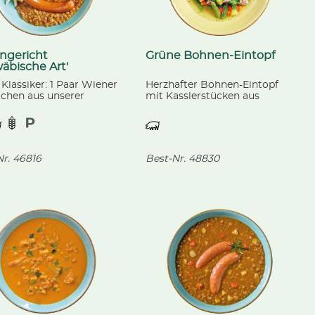
ngericht
Grüne Bohnen-Eintopf
äbische Art'
Klassiker: 1 Paar Wiener
Herzhafter Bohnen-Eintopf
chen aus unserer
mit Kasslerstücken aus
genen Fleischerei, auf
unserer eigenen Fleischerei,
m Linsengemüse, dazu
Erdäpfel- und rauchigen
nspätzle mit
Speckwürfeln.
lbröseln.
r.
46816
Best-Nr.
48830