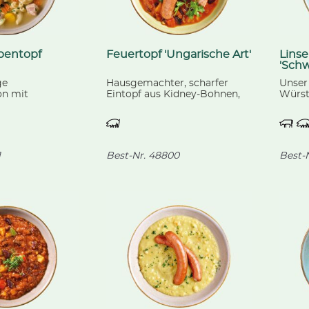
pentopf
Feuertopf 'Ungarische Art'
Linse
'Schw
ge
Hausgemachter, scharfer
Unser 
on mit
Eintopf aus Kidney-Bohnen,
Würst
ln, Lauch,
Erdäpfeln, buntem Paprika,
hausei
 köstlichem
Mais, Zwiebeln und rauchigen
feine
.
Speckwürfeln, dazu eine
Bauer
würzige Cabanossi-Wurst aus
Semme
unserer Fleischerei.
1
Best-Nr.
48800
Best-N