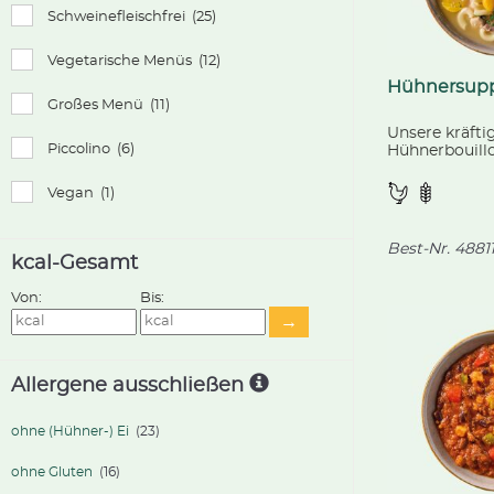
Schweinefleischfrei
(25)
Vegetarische Menüs
(12)
Hühnersup
Großes Menü
(11)
Unsere kräfti
Piccolino
(6)
Hühnerbouill
Hörnchennude
Karotten und
Vegan
(1)
Hühnerfleisch
Best-Nr.
4881
kcal-Gesamt
Von:
Bis:
→
Allergene ausschließen
ohne (Hühner-) Ei
(23)
ohne Gluten
(16)