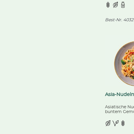
Apfel, Kakao 
mit knusprige
fertig geback
Best-Nr.
4032
Asia-Nudeln 
Asiatische Nu
buntem Gemüs
Sweet-Chili-S
Topping aus F
Röstzwiebeln
Chiliwürfeln.