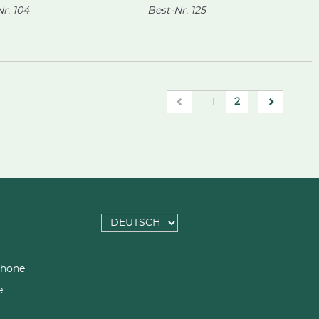
r.
104
Best-Nr.
125
(current)
1
2
SPRACHE
AUSWÄHLEN
phone
e