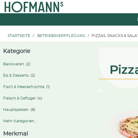
Zum
Zum
Inhalt
Navigationsmenü
springen
springen
STARTSEITE
BETRIEBSVERPFLEGUNG
PIZZAS, SNACKS & SALA
Kategorie
Backwaren
(2)
Eis & Desserts
(2)
Fisch & Meeresfrüchte
(1)
Fleisch & Geflügel
(4)
Hauptspeisen
(8)
Mehr Kategorien...
Merkmal