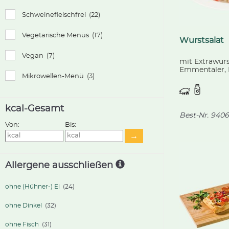
Schweinefleischfrei
(22)
Vegetarische Menüs
(17)
Wurstsalat
Vegan
(7)
mit Extrawur
Emmentaler, 
Mikrowellen-Menü
(3)
Zwiebeln und
kcal-Gesamt
Best-Nr.
9406
Von:
Bis:
→
Allergene ausschließen
ohne (Hühner-) Ei
(24)
ohne Dinkel
(32)
ohne Fisch
(31)