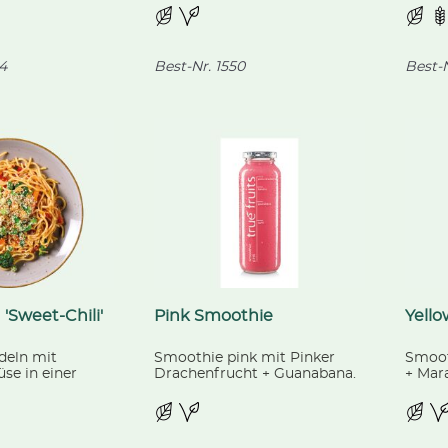
und Waldfrucht,
Ketchup (separat beigelegt).
Zwieb
r Zuckerkruste,
Pilzen
en.
hausg
Marme
4
Best-Nr.
1550
Best-N
'Sweet-Chili'
Pink Smoothie
Yell
deln mit
Smoothie pink mit Pinker
Smoot
e in einer
Drachenfrucht + Guanabana.
+ Mara
auce, dazu ein
rühlingslauch,
, Sesam und