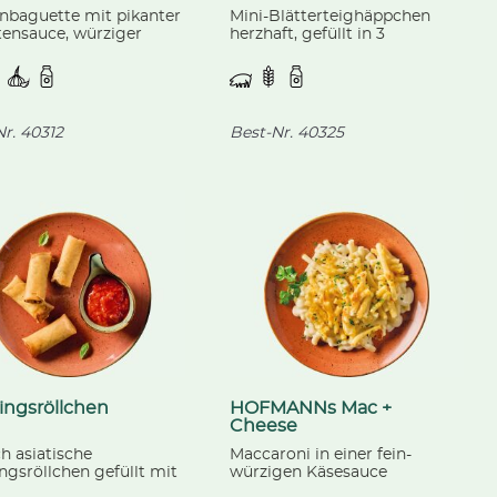
nbaguette mit pikanter
Mini-Blätterteighäppchen
ensauce, würziger
herzhaft, gefüllt in 3
auchwurst nach
Geschmacksrichtungen:
scher Art und Gouda-
Spinat + Ricotta, Schinken +
Käse und Tomate +
Mozzarella, fertig gebacken.
r.
40312
Best-Nr.
40325
ingsröllchen
HOFMANNs Mac +
Cheese
h asiatische
Maccaroni in einer fein-
ngsröllchen gefüllt mit
würzigen Käsesauce
ngszwiebeln, Karotten,
(Bergkäse, Gouda und