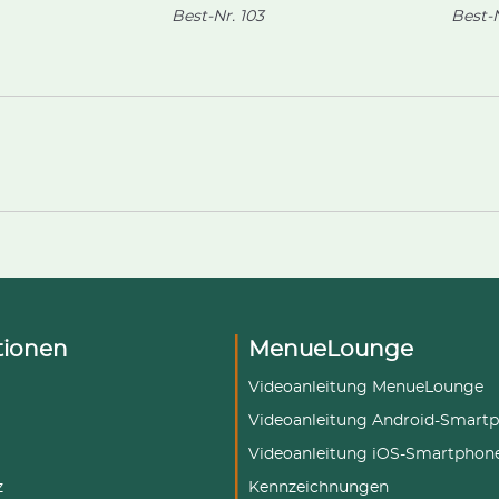
Best-Nr.
103
Best-N
tionen
MenueLounge
Videoanleitung MenueLounge
Videoanleitung Android-Smart
Videoanleitung iOS-Smartphon
z
Kennzeichnungen