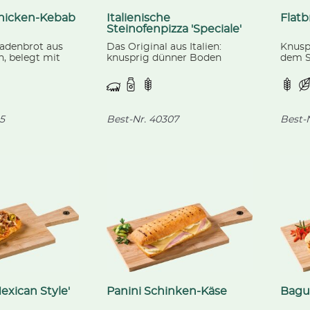
Chicken-Kebab
Italienische
Flatb
Steinofenpizza 'Speciale'
ladenbrot aus
Das Original aus Italien:
Knusp
, belegt mit
knusprig dünner Boden
dem S
nerfleisch,
belegt mit Mozzarella,
bunt
äse.
Schinken, Salami,
bestre
Champignons und Paprika,
verfeinert mit Oregano.
5
Best-Nr.
40307
Best-N
exican Style'
Panini Schinken-Käse
Bague