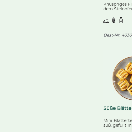
Knuspriges F
dem Steinofen
würzigem Fa
(Schwein), pi
Jalapenos, G
Best-Nr.
4030
Süße Blätte
Mini-Blätter
süß, gefüllt in
Geschmacksr