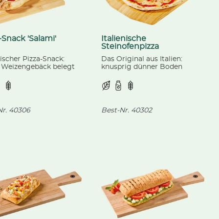
-Snack 'Salami'
Italienische
Steinofenpizza
'Margherita'
nischer Pizza-Snack:
Das Original aus Italien:
s Weizengebäck belegt
knusprig dünner Boden
zzarella, pikanter
belegt mit einer
oni-Wurst und
Tomatensauce und
tiger Tomatensauce.
Mozzarella, verfeinert mit
Oregano.
r.
40306
Best-Nr.
40302