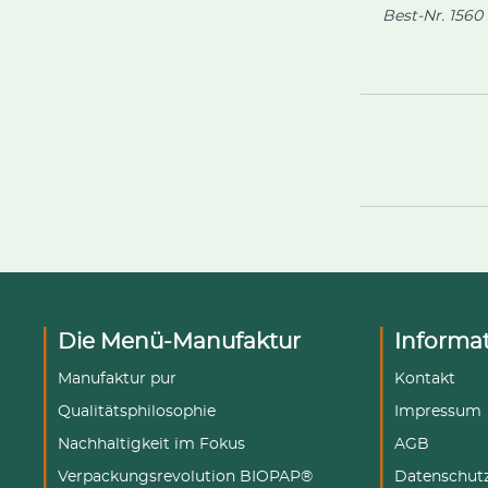
Best-Nr.
1560
Die Menü-Manufaktur
Informa
Manufaktur pur
Kontakt
Qualitätsphilosophie
Impressum
Nachhaltigkeit im Fokus
AGB
Verpackungsrevolution BIOPAP®
Datenschut