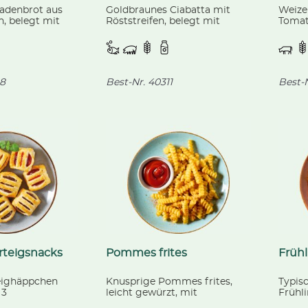
ladenbrot aus
Goldbraunes Ciabatta mit
Weize
, belegt mit
Röststreifen, belegt mit
Tomat
schiertem
Hinterkochschinken, Gouda-
Knobl
kant-scharfen
Käse und feinem
türki
emüse und Käse.
Frischkäseaufstrich.
Käse.
8
Best-Nr.
40311
Best-N
rteigsnacks
Pommes frites
Frühl
teighäppchen
Knusprige Pommes frites,
Typisc
 3
leicht gewürzt, mit
Frühli
ichtungen:
fruchtigem Tomaten-
Frühli