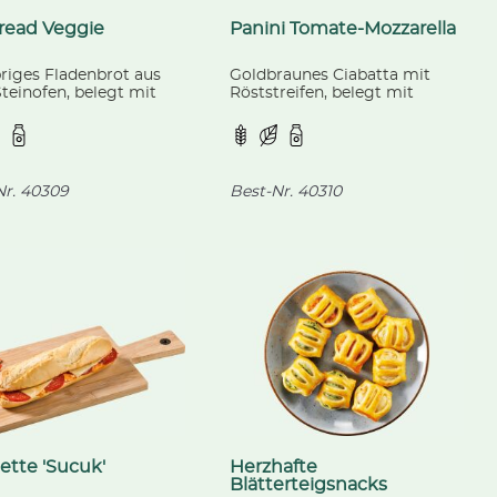
read Veggie
Panini Tomate-Mozzarella
riges Fladenbrot aus
Goldbraunes Ciabatta mit
teinofen, belegt mit
Röststreifen, belegt mit
em Gemüse und
Mozzarella, Tomate und
ut mit Feta und Käse.
Rucola-Pesto mit
Cashewkernen.
r.
40309
Best-Nr.
40310
tte 'Sucuk'
Herzhafte
Blätterteigsnacks