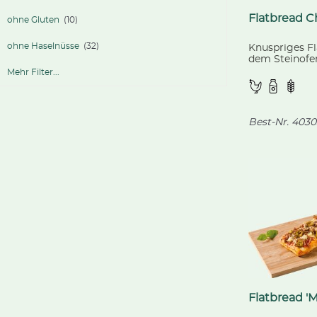
Flatbread 
ohne Gluten
(10)
ohne Haselnüsse
(32)
Knuspriges F
dem Steinofen
würzigem Hüh
Mehr Filter...
Gemüse und K
Best-Nr.
4030
Flatbread 'M