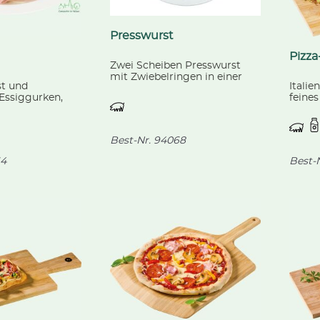
Presswurst
Pizza
Zwei Scheiben Presswurst
mit Zwiebelringen in einer
st und
Italie
Essig-Öl Marinade.
Essiggurken,
feine
 Paprika
mit Mo
Peper
fruch
Best-Nr.
94068
4
Best-N