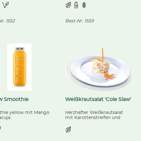
eln, Glasnudeln und
Mozzarella), mit Käse
, mit unserer pikanten,
überbacken.
emachten Chili-
lade.
r.
1552
Best-Nr.
1559
ow Smoothie
Weißkrautsalat 'Cole Slaw'
hie yellow mit Mango
Herzhafter Weißkrautsalat
cuja.
mit Karottenstreifen und
Salatmayonnaise.
.