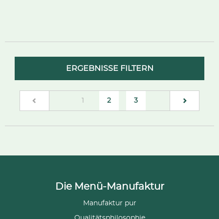
ERGEBNISSE FILTERN
(current)
1
2
3
Die Menü-Manufaktur
Manufaktur pur
Qualitätsphilosophie