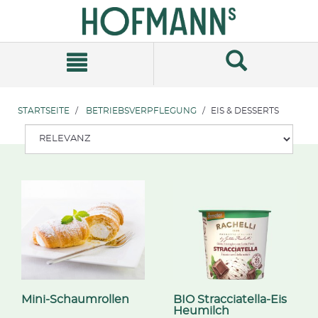
Zum
Zum
Inhalt
Navigationsmenü
springen
springen
STARTSEITE
BETRIEBSVERPFLEGUNG
EIS & DESSERTS
Mini-Schaumrollen
BIO Stracciatella-Eis
Heumilch