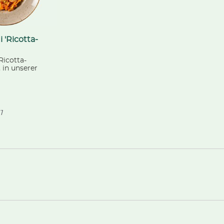
i 'Ricotta-
 Ricotta-
 in unserer
radeisersauce,
 einer Käse-
kontrolliert
Landwirtschaft
1