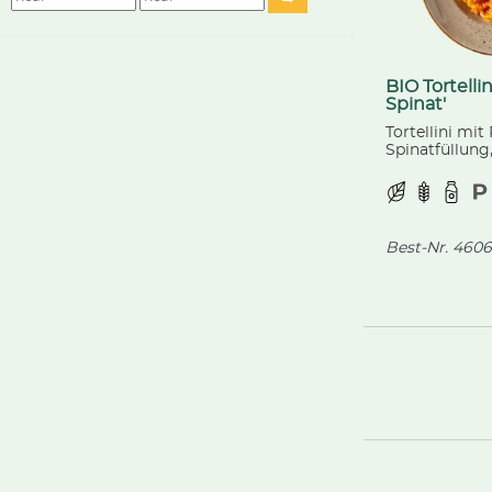
BIO Tortellin
Spinat'
Tortellini mit
Spinatfüllung,
fruchtigen Pa
verfeinert mit
Garnitur. Aus 
biologischer 
Best-Nr.
4606