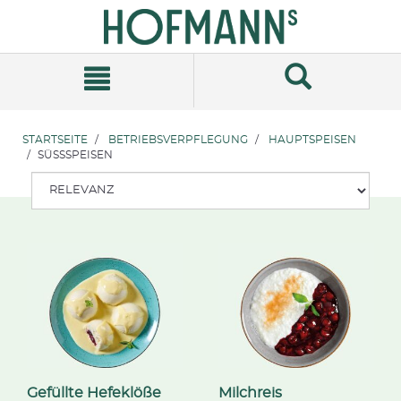
Zum
Zum
Inhalt
Navigationsmenü
springen
springen
STARTSEITE
BETRIEBSVERPFLEGUNG
HAUPTSPEISEN
SÜSSSPEISEN
Gefüllte Hefeklöße
Milchreis