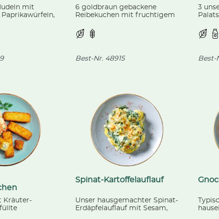
Nudeln mit
6 goldbraun gebackene
3 uns
 Paprikawürfeln,
Reibekuchen mit fruchtigem
Palats
herrytomaten
Apfelmark (separat
frucht
ebeln, in rotem
beigelegt).
dazu u
9
Best-Nr.
48915
Best-N
Spinat-Kartoffelauflauf
Gnoc
schen
t Kräuter-
Unser hausgemachter Spinat-
Typis
füllte
Erdäpfelauflauf mit Sesam,
hause
en, passend
überbacken mit würzigem
Basili