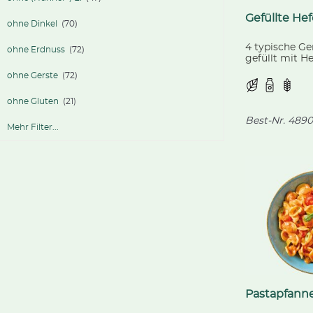
Gefüllte He
ohne Dinkel
(70)
4 typische G
ohne Erdnuss
(72)
gefüllt mit H
dazu unsere 
ohne Gerste
(72)
Vanillesauce.
ohne Gluten
(21)
Best-Nr.
4890
Mehr Filter...
Pastapfanne