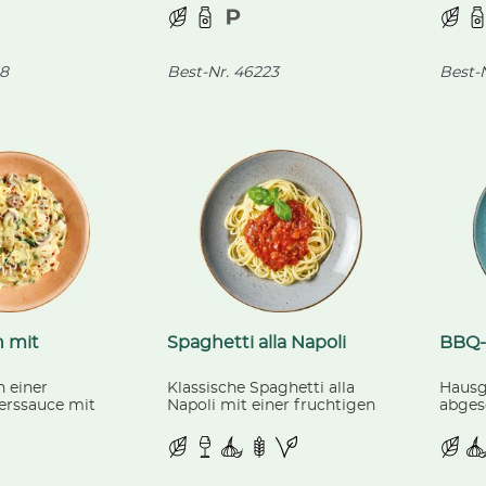
Rahmgemüse.
Gouda-Käse.
mit K
8
Best-Nr.
46223
Best-N
 mit
Spaghetti alla Napoli
BBQ
 einer
Klassische Spaghetti alla
Hausg
rssauce mit
Napoli mit einer fruchtigen
abges
 und
Paradeisersauce, verfeinert
Gemüs
n, dazu würziger
mit Weißwein.
dazu 