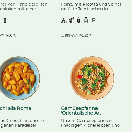
erer von Hand gerollten
Feine, mit Ricotta und Spinat
chinken mit einer
gefüllte Teigtaschen in
igen Kirschfüllung,
unserer hauseigenen Kräuter-
nsere Vanillesauce.
Oberssauce, mit einer
Garnitur aus Pinienkernen.
r.
48911
Best-Nr.
46291
chi alla Roma
Gemüsepfanne
'Orientalische Art'
che Gnocchi in unserer
Unsere Gemüsepfanne mit
igenen Paradeiser-
knackigen Kichererbsen und
kumsauce, verfeinert
lockerem Vollkorn-Nuss-Reis,