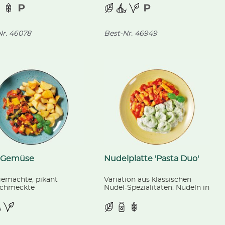
irschtomaten.
abgerundet mit
Sonnenblumenkernen,
Cashewkernen und Mandeln.
r.
46078
Best-Nr.
46949
-Gemüse
Nudelplatte 'Pasta Duo'
emachte, pikant
Variation aus klassischen
chmeckte
Nudel-Spezialitäten: Nudeln in
emischung, passend
einem Kräuter-
gebackene Erdäpfel.
Paradeisersugo und grüne
Tortellini, gefüllt mit Spinat
und Ricotta in einer Kräuter-