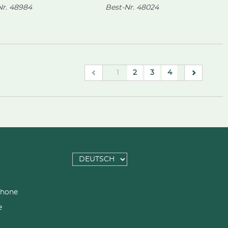
Oberssauce.
r.
48984
Best-Nr.
48024
(current)
1
2
3
4
SPRACHE
AUSWÄHLEN
phone
e