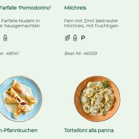
Farfalle 'Pomodorino'
Milchreis
 Farfalle-Nudeln in
Fein mit Zimt bestreuter
er hausgemachten
Milchreis, mit fruchtigen
sauce mit fruchtigen
Sauerkirschen.
ytomaten, knackigem
li und Mozzarella.
r.
48041
Best-Nr.
46059
ch-Pfannkuchen
Tortelloni alla panna