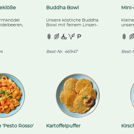
feklöße
Buddha Bowl
Mini-
ermknödel
Unsere köstliche Buddha
Kleine
eidelbeeren,
Bowl mit feinem Linsen-
unser
hausgemachte
Gemüse-Dal, mariniertem
Obers
Karfiol und knackigem
Cherr
Broccoligemüse, scharf
Brocco
abgeschmeckt, dazu
duftender Basmati-Reis.
4
Best-Nr.
46947
Best-N
 'Pesto Rosso'
Kartoffelpuffer
Kirs