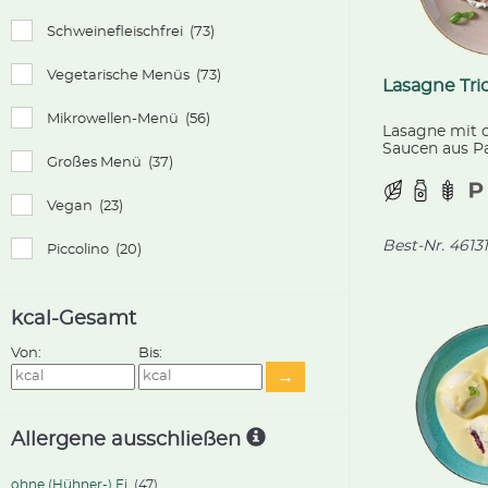
Schweinefleischfrei
(73)
Vegetarische Menüs
(73)
Lasagne Tri
Mikrowellen-Menü
(56)
Lasagne mit d
Saucen aus Pa
Großes Menü
(37)
und Champign
mit würzigem
Paradeiserwür
Vegan
(23)
Best-Nr.
46131
Piccolino
(20)
kcal-Gesamt
Von:
Bis:
→
Allergene ausschließen
ohne (Hühner-) Ei
(47)