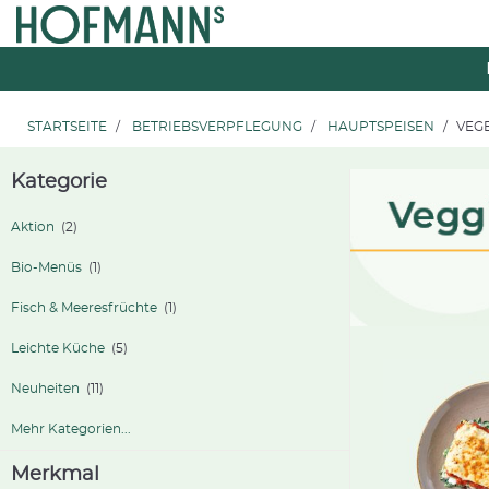
Zum
Zum
Inhalt
Navigationsmenü
springen
springen
STARTSEITE
BETRIEBSVERPFLEGUNG
HAUPTSPEISEN
VEG
Kategorie
Aktion
(2)
Bio-Menüs
(1)
Fisch & Meeresfrüchte
(1)
Leichte Küche
(5)
Neuheiten
(11)
Mehr Kategorien...
Merkmal