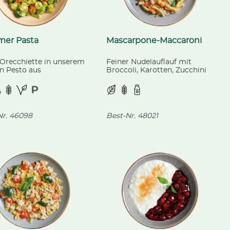
er Pasta
Mascarpone-Maccaroni
 Orecchiette in unserem
Feiner Nudelauflauf mit
n Pesto aus
Broccoli, Karotten, Zucchini
epresstem Rapsöl, mit
und Paradeiser, gratiniert mit
n Spargelstücken,
mildem Gouda-Käse.
oli und Cherrytomaten.
r.
46098
Best-Nr.
48021