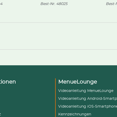
4
Best-Nr.
48025
Best-N
tionen
MenueLounge
Videoanleitung MenueLounge
Videoanleitung Android-Smart
Videoanleitung iOS-Smartphon
z
Kennzeichnungen