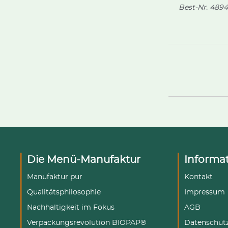
Best-Nr.
4894
Die Menü-Manufaktur
Informa
Manufaktur pur
Kontakt
Qualitätsphilosophie
Impressum
Nachhaltigkeit im Fokus
AGB
Verpackungsrevolution BIOPAP®
Datenschut