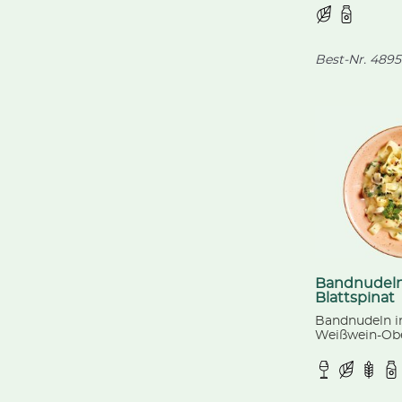
dazu unser 
Best-Nr.
4895
Bandnudeln
Blattspinat
Bandnudeln in
Weißwein-Obe
Champignons
Lauchzwiebel
Gouda-Käse.