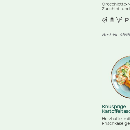
Orecchiette-
Zucchini- und
fruchtigen C
und Lauchzwi
Pesto.
Best-Nr.
4695
Knusprige
Kartoffelta
Herzhafte, mi
Frischkäse ge
Erdäpfeltasch