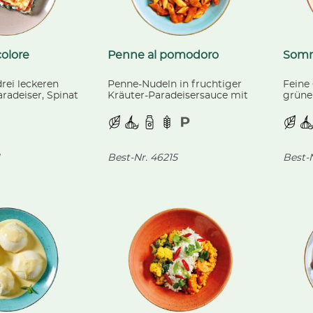
colore
Penne al pomodoro
Somm
rei leckeren
Penne-Nudeln in fruchtiger
Feine
radeiser, Spinat
Kräuter-Paradeisersauce mit
grüne
ons, gratiniert
fein geriebenem Hartkäse.
kaltg
 Käse und
zarte
feln.
Brocc
Best-Nr.
46215
Best-N