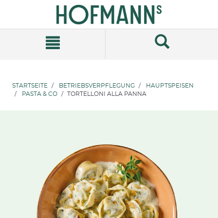
Zum
Zum
Inhalt
Navigationsmenü
springen
springen
STARTSEITE
BETRIEBSVERPFLEGUNG
HAUPTSPEISEN
PASTA & CO
TORTELLONI ALLA PANNA