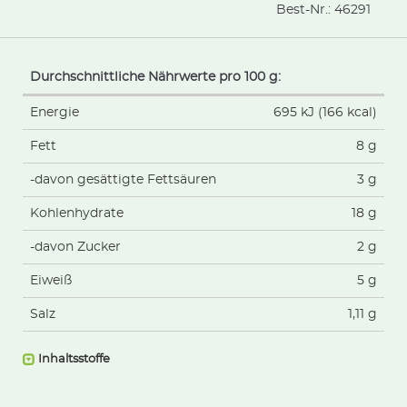
Best-Nr.:
46291
Durchschnittliche Nährwerte pro 100 g:
Energie
695 kJ (166 kcal)
Fett
8 g
-davon gesättigte Fettsäuren
3 g
Kohlenhydrate
18 g
-davon Zucker
2 g
Eiweiß
5 g
Salz
1,11 g
Inhaltsstoffe