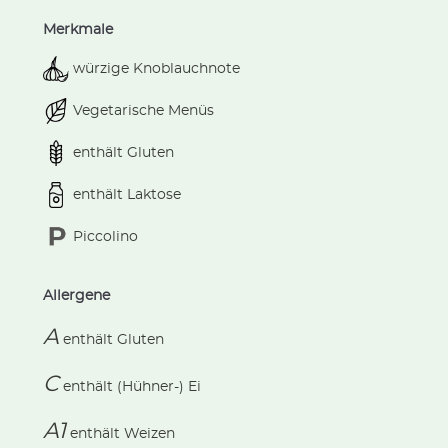
Merkmale
würzige Knoblauchnote
Vegetarische Menüs
enthält Gluten
enthält Laktose
Piccolino
Allergene
A
enthält
Gluten
C
enthält
(Hühner-) Ei
A1
enthält
Weizen