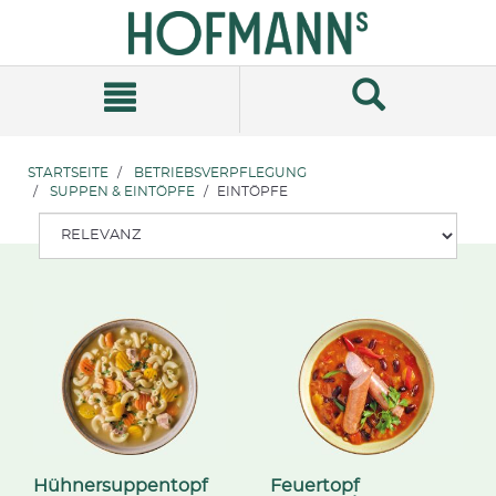
Zum
Zum
Inhalt
Navigationsmenü
springen
springen
STARTSEITE
BETRIEBSVERPFLEGUNG
SUPPEN & EINTÖPFE
EINTÖPFE
Hühnersuppentopf
Feuertopf