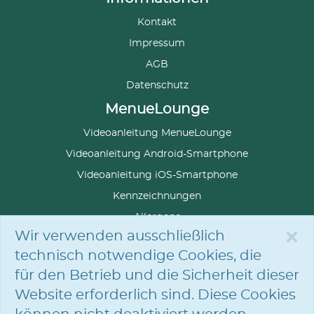
Kontakt
Impressum
AGB
Datenschutz
MenueLounge
Videoanleitung MenueLounge
Videoanleitung Android-Smartphone
Videoanleitung iOS-Smartphone
Kennzeichnungen
Allergene
×
Wir verwenden ausschließlich
technisch notwendige Cookies, die
für den Betrieb und die Sicherheit dieser
SPRACHE
AUSWÄHLEN
Website erforderlich sind. Diese Cookies