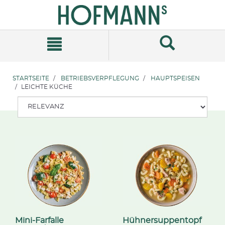
Zum
Zum
Inhalt
Navigationsmenü
springen
springen
STARTSEITE
BETRIEBSVERPFLEGUNG
HAUPTSPEISEN
LEICHTE KÜCHE
Mini-Farfalle
Hühnersuppentopf