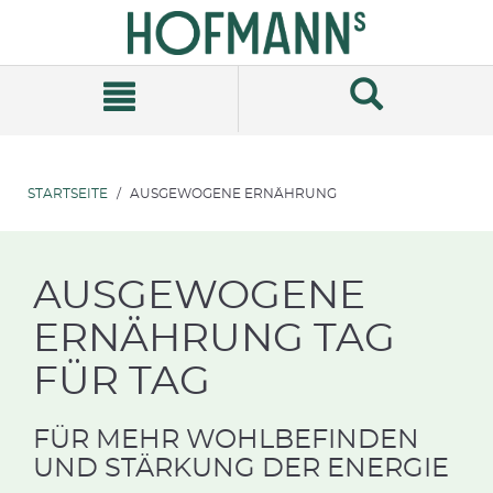
Zum
Zum
Inhalt
Navigationsmenü
springen
springen
STARTSEITE
AUSGEWOGENE ERNÄHRUNG
AUSGEWOGENE
ERNÄHRUNG TAG
FÜR TAG
FÜR MEHR WOHLBEFINDEN
UND STÄRKUNG DER ENERGIE