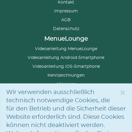
Kontakt
Impressum
AGB
Datenschutz
MenueLounge
Videoanleitung MenueLounge
Videoanleitung Android-Smartphone
Videoanleitung iOS-Smartphone
Kennzeichnungen
Allergene
×
Wir verwenden ausschließlich
technisch notwendige Cookies, die
für den Betrieb und die Sicherheit dieser
SPRACHE
AUSWÄHLEN
Website erforderlich sind. Diese Cookies
können nicht deaktiviert werden.