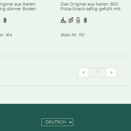
iginal aus Italien:
Das Original aus Italien: BIO
rig dünner Boden
Pizza-Snack saftig gefüllt mit
 mit einer
einer feinen Mischung aus
ensauce, Mozzarella,
Mozzarella, Ricotta, Hartkäse
eln und Thunfisch,
und Spinat, aus kontrolliert
nert mit Oregano.
biologischer Landwirtschaft.
r.
164
Best-Nr.
110
(current)
1
SPRACHE
AUSWÄHLEN