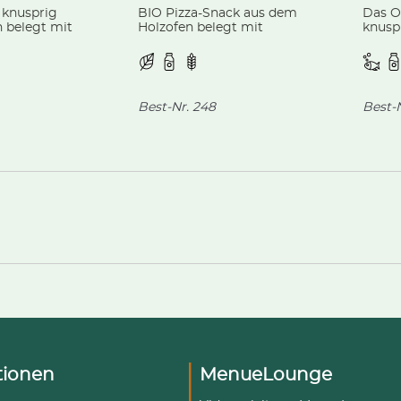
: knusprig
BIO Pizza-Snack aus dem
Das Or
 belegt mit
Holzofen belegt mit
knusp
en
Tomatensauce und
belegt
creme, Speck
Mozzarella, aus kontrolliert
Tomat
biologischer Landwirtschaft.
Zwieb
verfei
Best-Nr.
248
Best-N
tionen
MenueLounge