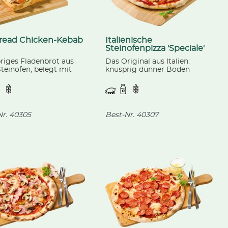
bread Chicken-Kebab
Italienische
Steinofenpizza 'Speciale'
riges Fladenbrot aus
Das Original aus Italien:
teinofen, belegt mit
knusprig dünner Boden
gem Hühnerfleisch,
belegt mit Mozzarella,
e und Käse.
Schinken, Salami,
Champignons und Paprika,
verfeinert mit Oregano.
r.
40305
Best-Nr.
40307