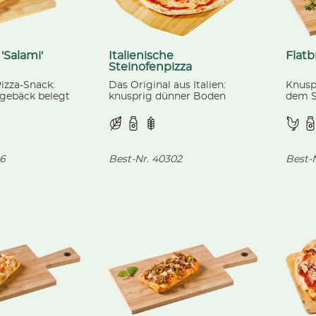
'Salami'
Italienische
Flat
Steinofenpizza
'Margherita'
Pizza-Snack:
Das Original aus Italien:
Knusp
ngebäck belegt
knusprig dünner Boden
dem S
a, pikanter
belegt mit einer
würzi
st und
Tomatensauce und
Gemüs
omatensauce.
Mozzarella, verfeinert mit
Oregano.
6
Best-Nr.
40302
Best-N