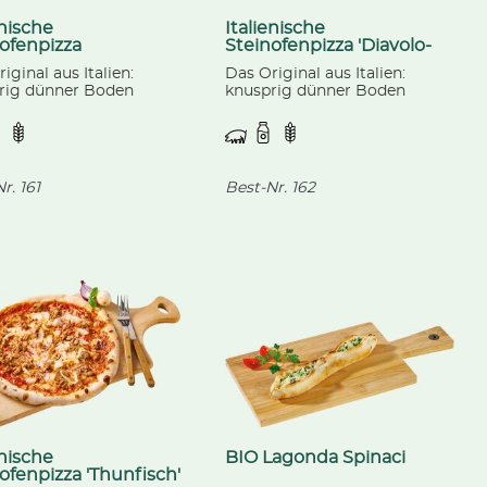
enische
Italienische
ofenpizza
Steinofenpizza 'Diavolo-
ciutto'
Salami'
iginal aus Italien:
Das Original aus Italien:
rig dünner Boden
knusprig dünner Boden
 mit einer
belegt mit einer
ensauce, Mozzarella,
Tomatensauce, Mozzarella
htem Schinken und
und würziger Peperoni-
ignons.
Wurst, verfeinert mit
einert mit Oregano.
Oregano.
r.
161
Best-Nr.
162
.
enische
BIO Lagonda Spinaci
ofenpizza 'Thunfisch'