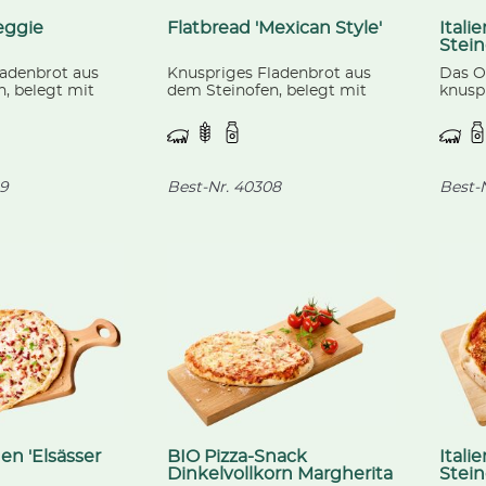
eggie
Flatbread 'Mexican Style'
Itali
Stein
'Pros
ladenbrot aus
Knuspriges Fladenbrot aus
Das Or
, belegt mit
dem Steinofen, belegt mit
knusp
se und
würzigem Faschiertem
belegt
Feta und Käse.
(Schwein), pikant-scharfen
Tomat
Jalapenos, Gemüse und Käse.
gekoc
Champ
, verf
9
Best-Nr.
40308
Best-N
n 'Elsässer
BIO Pizza-Snack
Itali
Dinkelvollkorn Margherita
Stein