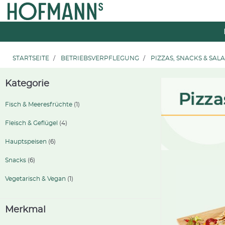
Zum
Zum
Inhalt
Navigationsmenü
springen
springen
STARTSEITE
BETRIEBSVERPFLEGUNG
PIZZAS, SNACKS & SAL
Kategorie
Fisch & Meeresfrüchte
(1)
Fleisch & Geflügel
(4)
Hauptspeisen
(6)
Snacks
(6)
Vegetarisch & Vegan
(1)
Merkmal