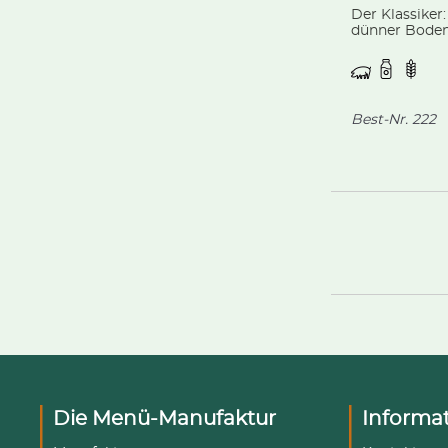
Der Klassiker
dünner Boden
einer typisch
Flammkuchen
und Zwiebeln.
.
Best-Nr.
222
Die Menü-Manufaktur
Informa