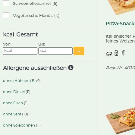
Schweinefleischfrei
(6)
Vegetarische Menüs
(4)
Pizza-Snack 
kcal-Gesamt
Italienischer 
feines Weize
Von:
Bis:
mit Mozzarell
→
Peperoni-Wur
fruchtiger T
Allergene ausschließen
Best-Nr.
4030
ohne (Hühner-) Ei
(9)
ohne Dinkel
(11)
ohne Fisch
(11)
ohne Senf
(10)
ohne Sojabohnen
(11)