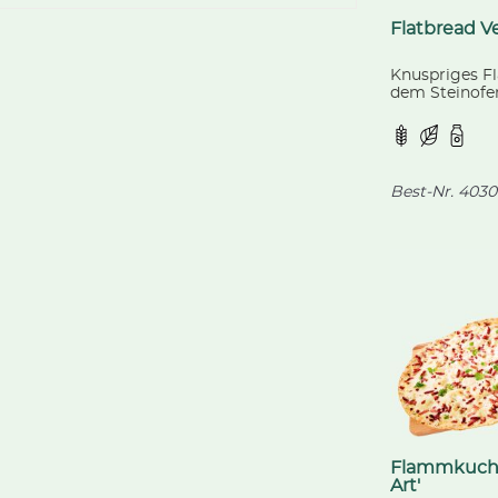
Flatbread V
Knuspriges F
dem Steinofen
buntem Gemü
bestreut mit 
Best-Nr.
4030
Flammkuche
Art'