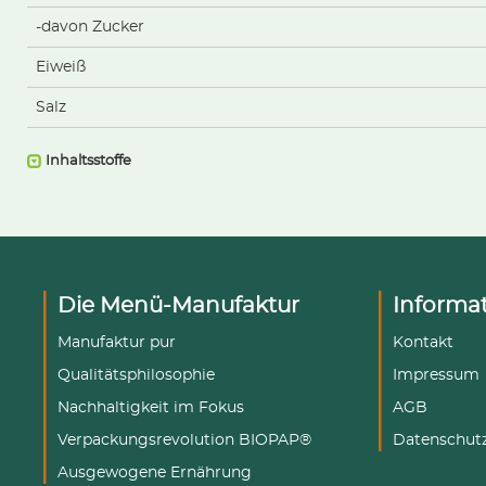
-davon Zucker
Eiweiß
Salz
Inhaltsstoffe
Die Menü-Manufaktur
Informa
Manufaktur pur
Kontakt
Qualitätsphilosophie
Impressum
Nachhaltigkeit im Fokus
AGB
Verpackungsrevolution BIOPAP®
Datenschut
Ausgewogene Ernährung