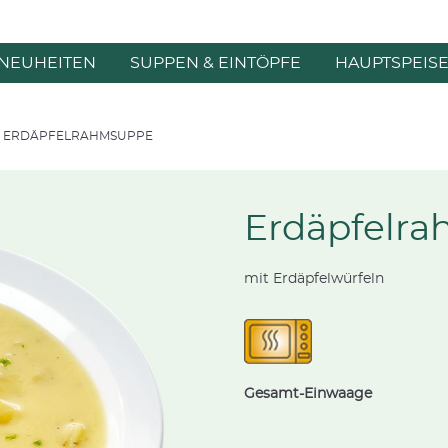
NEUHEITEN
SUPPEN & EINTÖPFE
HAUPTSPEIS
ERDÄPFELRAHMSUPPE
Erdäpfelr
mit Erdäpfelwürfeln
Gesamt-Einwaage