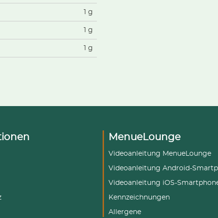
1 g
1 g
1 g
tionen
MenueLounge
Videoanleitung MenueLounge
Videoanleitung Android-Smart
Videoanleitung iOS-Smartphon
z
Kennzeichnungen
Allergene