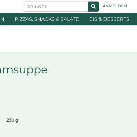
ANMELDEN
EN
PIZZAS, SNACKS & SALATE
EIS & DESSERTS
ahmsuppe
230 g