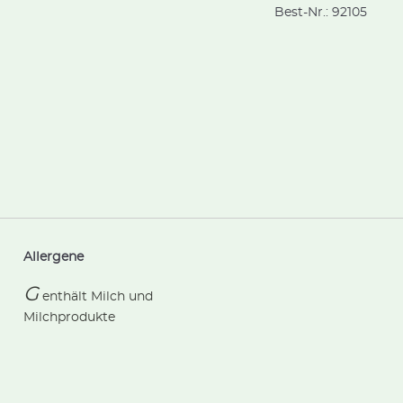
Best-Nr.:
92105
Allergene
G
enthält
Milch und
Milchprodukte