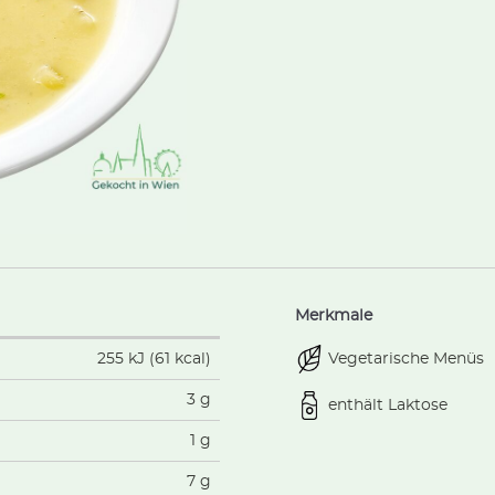
Merkmale
Vegetarische Menüs
255 kJ (61 kcal)
3 g
enthält Laktose
1 g
7 g