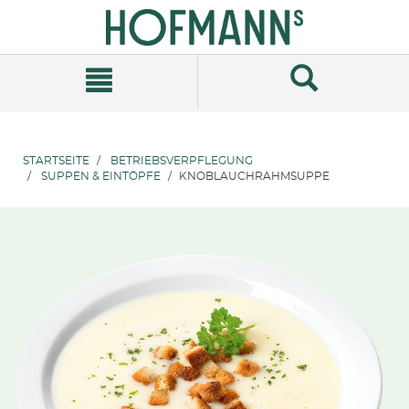
Zum
Zum
Inhalt
Navigationsmenü
springen
springen
STARTSEITE
BETRIEBSVERPFLEGUNG
SUPPEN & EINTÖPFE
KNOBLAUCHRAHMSUPPE