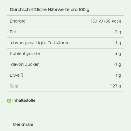
Durchschnittliche Nährwerte pro 100 g:
Energie
159 kJ (38 kcal)
Fett
2 g
-davon gesättigte Fettsäuren
1 g
Kohlenhydrate
4 g
-davon Zucker
<1 g
Eiweiß
1 g
Salz
1,27 g
Inhaltsstoffe
Merkmale