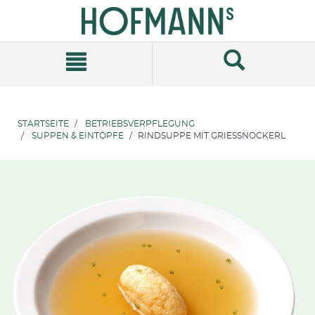
Zum
Zum
Inhalt
Navigationsmenü
springen
springen
STARTSEITE
BETRIEBSVERPFLEGUNG
SUPPEN & EINTÖPFE
RINDSUPPE MIT GRIESSNOCKERL