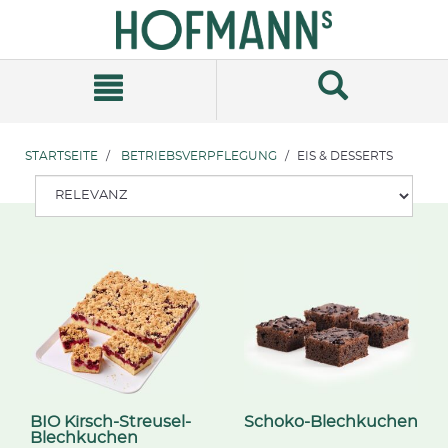
Zum
Zum
Inhalt
Navigationsmenü
springen
springen
STARTSEITE
BETRIEBSVERPFLEGUNG
EIS & DESSERTS
BIO Kirsch-Streusel-
Schoko-Blechkuchen
Blechkuchen