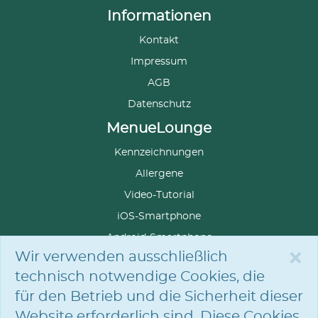
Informationen
Kontakt
Impressum
AGB
Datenschutz
MenueLounge
Kennzeichnungen
Allergene
Video-Tutorial
iOS-Smartphone
Android-Smartphone
×
Wir verwenden ausschließlich
technisch notwendige Cookies, die
für den Betrieb und die Sicherheit dieser
SPRACHE
AUSWÄHLEN
Website erforderlich sind. Diese Cookies