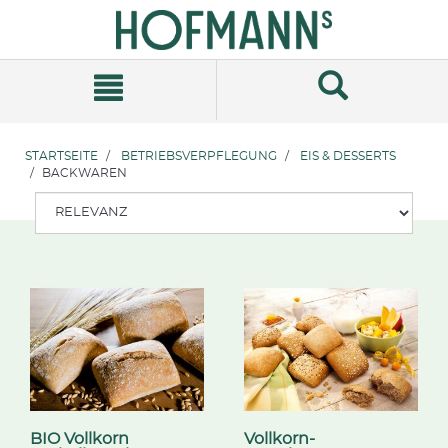
Zum
Zum
Inhalt
Navigationsmenü
springen
springen
STARTSEITE
BETRIEBSVERPFLEGUNG
EIS & DESSERTS
BACKWAREN
BIO Vollkorn
Vollkorn-