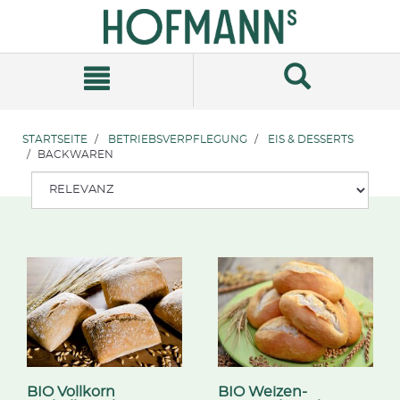
Zum
Zum
Inhalt
Navigationsmenü
springen
springen
STARTSEITE
BETRIEBSVERPFLEGUNG
EIS & DESSERTS
BACKWAREN
BIO Vollkorn
BIO Weizen-