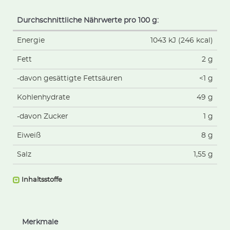
Durchschnittliche Nährwerte pro 100 g:
Energie
1043 kJ (246 kcal)
Fett
2 g
-davon gesättigte Fettsäuren
<1 g
Kohlenhydrate
49 g
-davon Zucker
1 g
Eiweiß
8 g
Salz
1,55 g
Inhaltsstoffe
Merkmale