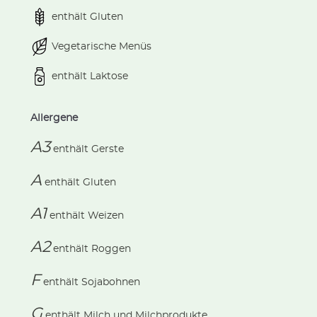
enthält Gluten
Vegetarische Menüs
enthält Laktose
Allergene
A3
enthält
Gerste
A
enthält
Gluten
A1
enthält
Weizen
A2
enthält
Roggen
F
enthält
Sojabohnen
G
enthält
Milch und Milchprodukte