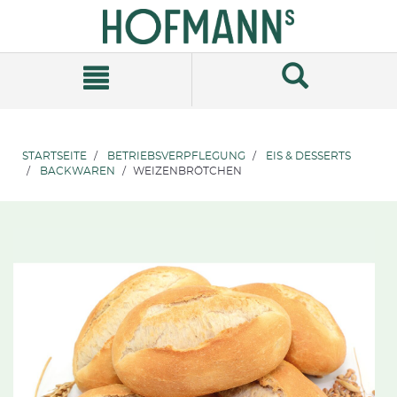
Zum
Zum
Inhalt
Navigationsmenü
springen
springen
STARTSEITE
BETRIEBSVERPFLEGUNG
EIS & DESSERTS
BACKWAREN
WEIZENBRÖTCHEN