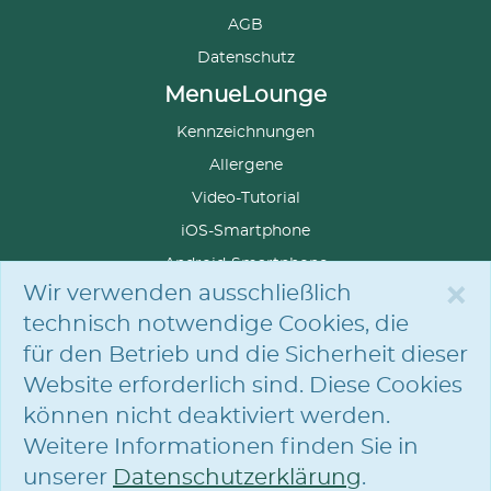
AGB
Datenschutz
MenueLounge
Kennzeichnungen
Allergene
Video-Tutorial
iOS-Smartphone
Android-Smartphone
×
Wir verwenden ausschließlich
technisch notwendige Cookies, die
für den Betrieb und die Sicherheit dieser
SPRACHE
AUSWÄHLEN
Website erforderlich sind. Diese Cookies
können nicht deaktiviert werden.
Weitere Informationen finden Sie in
© Hofmann Menü-Manufaktur GmbH
unserer
Datenschutzerklärung
.