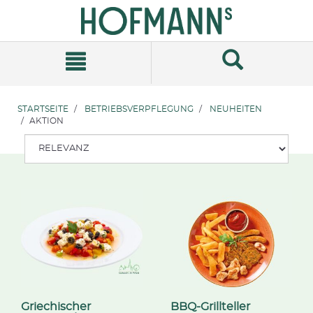
Zum
Zum
Inhalt
Navigationsmenü
springen
springen
STARTSEITE
BETRIEBSVERPFLEGUNG
NEUHEITEN
AKTION
Griechischer
BBQ-Grillteller