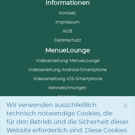
Informationen
Kontakt
Impressum
AGB
Datenschutz
MenueLounge
Videoanleitung MenueLounge
Videoanleitung Android-Smartphone
Videoanleitung iOS-Smartphone
Kennzeichnungen
Allergene
×
Wir verwenden ausschließlich
technisch notwendige Cookies, die
für den Betrieb und die Sicherheit dieser
SPRACHE
AUSWÄHLEN
Website erforderlich sind. Diese Cookies