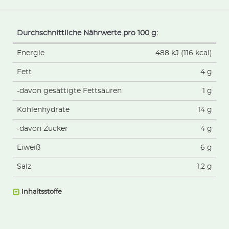
Durchschnittliche Nährwerte pro 100 g:
Energie
488 kJ (116 kcal)
Fett
4 g
-davon gesättigte Fettsäuren
1 g
Kohlenhydrate
14 g
-davon Zucker
4 g
Eiweiß
6 g
Salz
1,2 g
Inhaltsstoffe