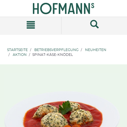
Zum
Zum
Inhalt
Navigationsmenü
springen
springen
STARTSEITE
BETRIEBSVERPFLEGUNG
NEUHEITEN
AKTION
SPINAT-KÄSE-KNÖDEL