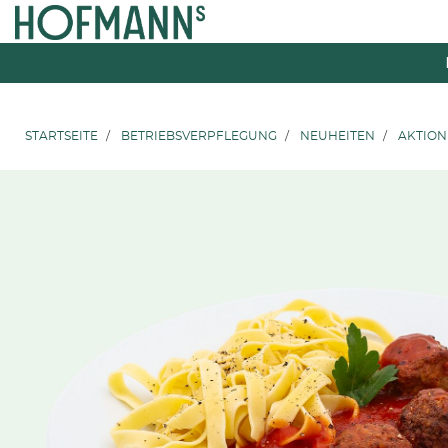
Zum
Zum
Inhalt
Navigationsmenü
springen
springen
STARTSEITE
BETRIEBSVERPFLEGUNG
NEUHEITEN
AKTION