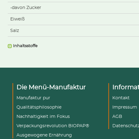
-davon Zucker
Eiweiß
Salz
Inhaltsstoffe
Die Menü-Manufaktur
Informa
Manufaktur pur
Kontakt
Qualitätsphilosophie
Impressum
Nachhaltigkeit im Fokus
AGB
Verpackungsrevolution BIOPAP®
Datenschut
Ausgewogene Ernährung