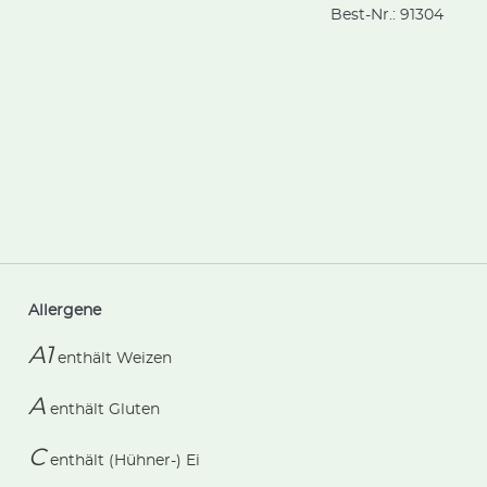
Best-Nr.:
91304
Allergene
A1
enthält
Weizen
A
enthält
Gluten
C
enthält
(Hühner-) Ei