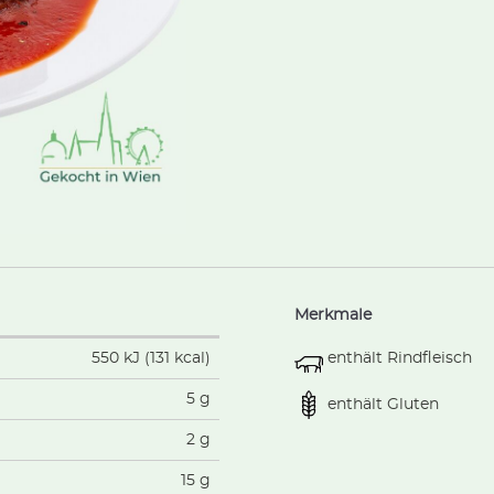
Merkmale
enthält Rindfleisch
550 kJ (131 kcal)
5 g
enthält Gluten
2 g
15 g