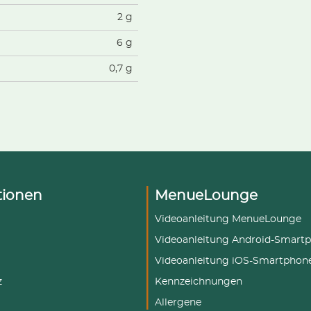
2 g
6 g
0,7 g
tionen
MenueLounge
Videoanleitung MenueLounge
Videoanleitung Android-Smart
Videoanleitung iOS-Smartphon
z
Kennzeichnungen
Allergene