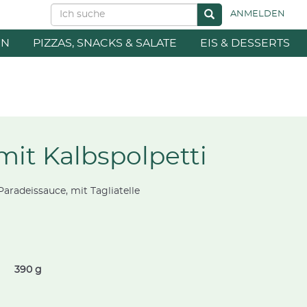
ANMELDEN
EN
PIZZAS, SNACKS & SALATE
EIS & DESSERTS
 mit Kalbspolpetti
aradeissauce, mit Tagliatelle
390 g