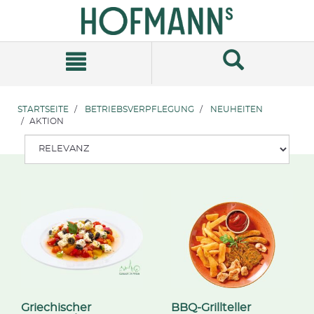
Zum
Zum
Inhalt
Navigationsmenü
springen
springen
STARTSEITE
BETRIEBSVERPFLEGUNG
NEUHEITEN
AKTION
Griechischer
BBQ-Grillteller