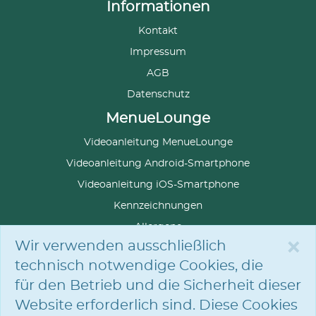
Informationen
Kontakt
Impressum
AGB
Datenschutz
MenueLounge
Videoanleitung MenueLounge
Videoanleitung Android-Smartphone
Videoanleitung iOS-Smartphone
Kennzeichnungen
Allergene
×
Wir verwenden ausschließlich
technisch notwendige Cookies, die
für den Betrieb und die Sicherheit dieser
SPRACHE
AUSWÄHLEN
Website erforderlich sind. Diese Cookies