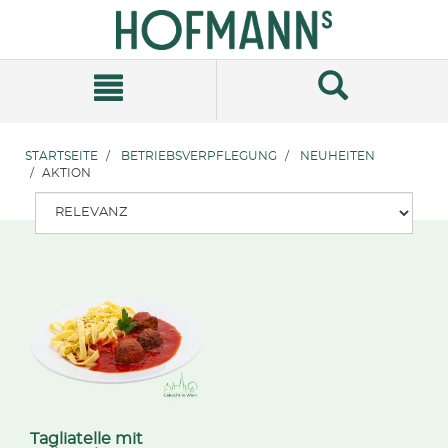
Zum
Zum
Inhalt
Navigationsmenü
springen
springen
STARTSEITE
BETRIEBSVERPFLEGUNG
NEUHEITEN
AKTION
Tagliatelle mit