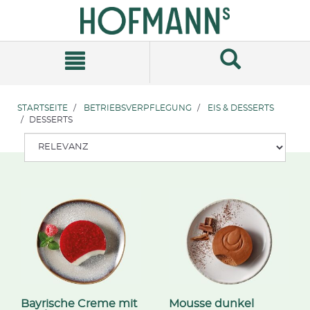
Zum
Zum
Inhalt
Navigationsmenü
springen
springen
STARTSEITE
BETRIEBSVERPFLEGUNG
EIS & DESSERTS
DESSERTS
Bayrische Creme mit
Mousse dunkel