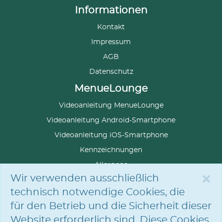
Informationen
Kontakt
Impressum
AGB
Datenschutz
MenueLounge
Videoanleitung MenueLounge
Videoanleitung Android-Smartphone
Videoanleitung iOS-Smartphone
Kennzeichnungen
Allergene
×
Wir verwenden ausschließlich
technisch notwendige Cookies, die
für den Betrieb und die Sicherheit dieser
SPRACHE
AUSWÄHLEN
Website erforderlich sind. Diese Cookies