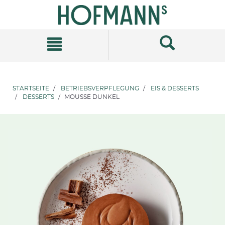
Zum
Zum
Inhalt
Navigationsmenü
springen
springen
STARTSEITE
BETRIEBSVERPFLEGUNG
EIS & DESSERTS
DESSERTS
MOUSSE DUNKEL