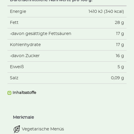
Energie
1410 kJ (340 kcal)
Fett
28 g
-davon gesättigte Fettsäuren
17 g
Kohlenhydrate
17 g
-davon Zucker
16 g
Eiweiß
5 g
Salz
0,09 g
Inhaltsstoffe
Merkmale
Vegetarische Menüs