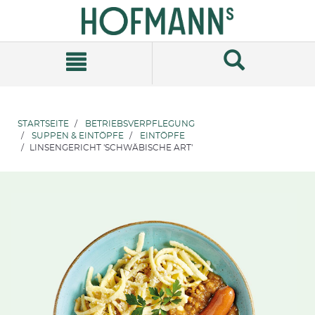
Zum
Zum
Inhalt
Navigationsmenü
springen
springen
STARTSEITE
BETRIEBSVERPFLEGUNG
SUPPEN & EINTÖPFE
EINTÖPFE
LINSENGERICHT 'SCHWÄBISCHE ART'