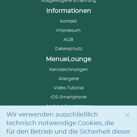
Ausgewogene Ernährung
Informationen
Kontakt
Impressum
AGB
Datenschutz
MenueLounge
Kennzeichnungen
Allergene
Video-Tutorial
iOS-Smartphone
Android-Smartphone
×
Wir verwenden ausschließlich
technisch notwendige Cookies, die
für den Betrieb und die Sicherheit dieser
SPRACHE