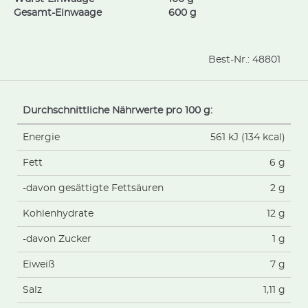
Gesamt-Einwaage
600 g
Best-Nr.:
48801
Durchschnittliche Nährwerte pro 100 g:
Energie
561 kJ (134 kcal)
Fett
6 g
-davon gesättigte Fettsäuren
2 g
Kohlenhydrate
12 g
-davon Zucker
1 g
Eiweiß
7 g
Salz
1,11 g