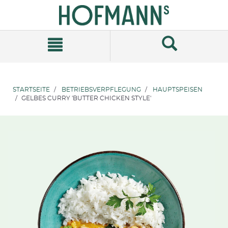
Zum
Zum
Inhalt
Navigationsmenü
springen
springen
STARTSEITE
BETRIEBSVERPFLEGUNG
HAUPTSPEISEN
GELBES CURRY 'BUTTER CHICKEN STYLE'