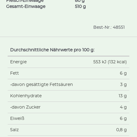
Fleisch-Einwaage
80 g
Gesamt-Einwaage
510 g
Best-Nr.:
48551
Durchschnittliche Nährwerte pro 100 g:
Energie
553 kJ (132 kcal)
Fett
6 g
-davon gesättigte Fettsäuren
3 g
Kohlenhydrate
13 g
-davon Zucker
4 g
Eiweiß
6 g
Salz
0,8 g