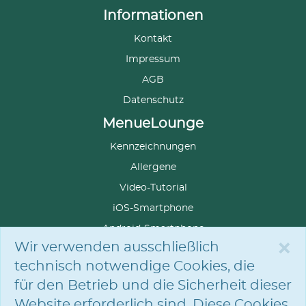
Informationen
Kontakt
Impressum
AGB
Datenschutz
MenueLounge
Kennzeichnungen
Allergene
Video-Tutorial
iOS-Smartphone
Android-Smartphone
×
Wir verwenden ausschließlich
technisch notwendige Cookies, die
für den Betrieb und die Sicherheit dieser
SPRACHE
AUSWÄHLEN
Website erforderlich sind. Diese Cookies