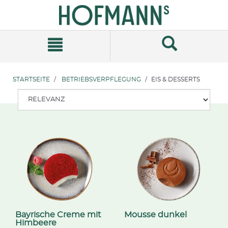
Zum
Zum
Inhalt
Navigationsmenü
springen
springen
STARTSEITE
BETRIEBSVERPFLEGUNG
EIS & DESSERTS
Bayrische Creme mit
Mousse dunkel
Himbeere