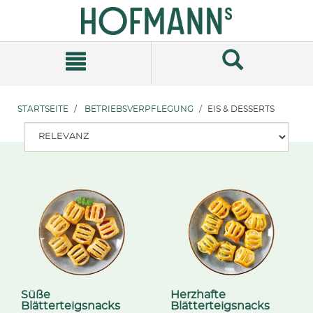
Zum
Zum
Inhalt
Navigationsmenü
springen
springen
STARTSEITE
BETRIEBSVERPFLEGUNG
EIS & DESSERTS
Süße
Herzhafte
Blätterteigsnacks
Blätterteigsnacks