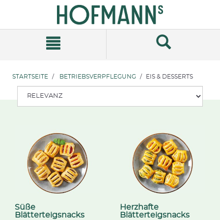
Zum
Zum
Inhalt
Navigationsmenü
springen
springen
STARTSEITE
BETRIEBSVERPFLEGUNG
EIS & DESSERTS
Süße
Herzhafte
Blätterteigsnacks
Blätterteigsnacks