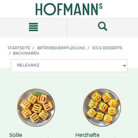
Zum
Zum
Inhalt
Navigationsmenü
springen
springen
STARTSEITE
BETRIEBSVERPFLEGUNG
EIS & DESSERTS
BACKWAREN
Süße
Herzhafte