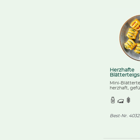
Herzhafte
Blätterteig
Mini-Blätter
herzhaft, gefül
Geschmacksr
Spinat + Rico
Käse und Tom
Mozzarella, f
Best-Nr.
4032