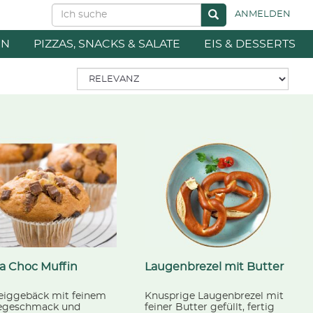
ANMELDEN
EN
PIZZAS, SNACKS & SALATE
EIS & DESSERTS
la Choc Muffin
Laugenbrezel mit Butter
eiggebäck mit feinem
Knusprige Laugenbrezel mit
legeschmack und
feiner Butter gefüllt, fertig