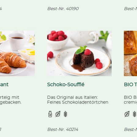
4
Best-Nr.
40190
Best-N
sant
Schoko-Soufflé
BIO 
rteig mit
Das Original aus Italien:
BIO B
g gebacken.
Feines Schokoladentörtchen
cremi
mit flüssigem Schokoherz.
vorgeg
biolog
1
Best-Nr.
40214
Best-N