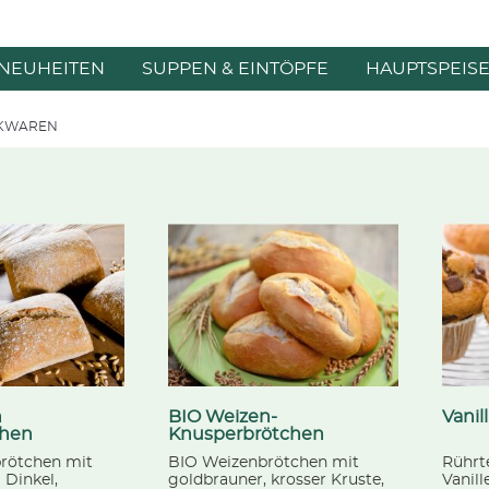
NEUHEITEN
SUPPEN & EINTÖPFE
HAUPTSPEIS
KWAREN
n
BIO Weizen-
Vanil
chen
Knusperbrötchen
brötchen mit
BIO Weizenbrötchen mit
Rührt
Dinkel,
goldbrauner, krosser Kruste,
Vanil