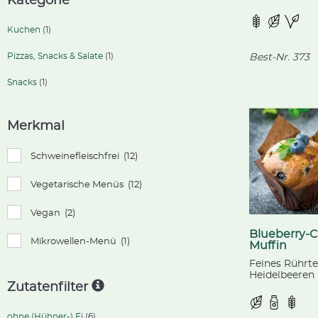
Kategorie
vorgebacken, 
biologischer 
Kuchen
(1)
Pizzas, Snacks & Salate
(1)
Best-Nr.
373
Snacks
(1)
Merkmal
Schweinefleischfrei
(12)
Vegetarische Menüs
(12)
Vegan
(2)
Blueberry-
Mikrowellen-Menü
(1)
Muffin
Feines Rührt
Heidelbeeren
Zutatenfilter
Quarkfüllung,
Streuseln, fer
ohne (Hühner-) Ei
(6)