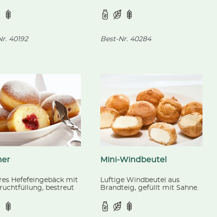
ostückchen, fertig
gebacken.
ken.
r.
40192
Best-Nr.
40284
ner
Mini-Windbeutel
res Hefefeingebäck mit
Luftige Windbeutel aus
ruchtfüllung, bestreut
Brandteig, gefüllt mit Sahne.
derzucker, fertig
ken.