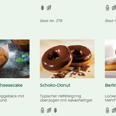
aus kontrolliert
fertig gebacken, aus
Schok
Landwirtschaft.
kontrolliert biologischer
gebac
Landwirtschaft.
Best-Nr.
378
Best-N
Cheesecake
Schoko-Donut
Berli
eiggebäck mit
Typischer Hefeteigring
Locke
 und
überzogen mit kakaohaltiger
Mehrf
 dekoriert mit
Fettglasur, fertig gebacken.
mit Pu
tig gebacken.
gebac