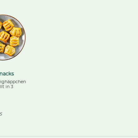
snacks
teighäppchen
lt in 3
ichtungen:
tta, Schinken +
ate +
ertig gebacken.
5