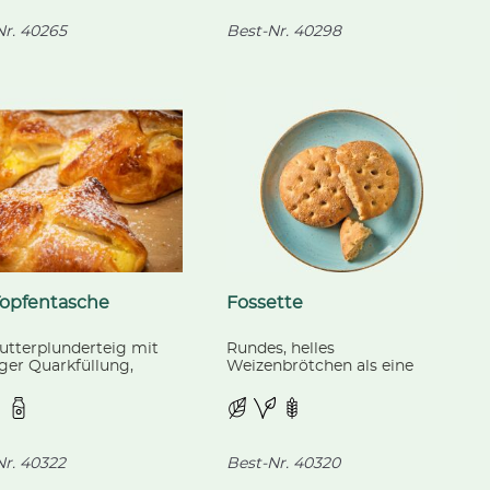
r.
40265
Best-Nr.
40298
Topfentasche
Fossette
utterplunderteig mit
Rundes, helles
ger Quarkfüllung,
Weizenbrötchen als eine
art, aus kontrolliert
Mischung aus Fladenbrot und
ischer Landwirtschaft.
Baguette mit Olivenöl
verfeinert, fertig gebacken.
r.
40322
Best-Nr.
40320