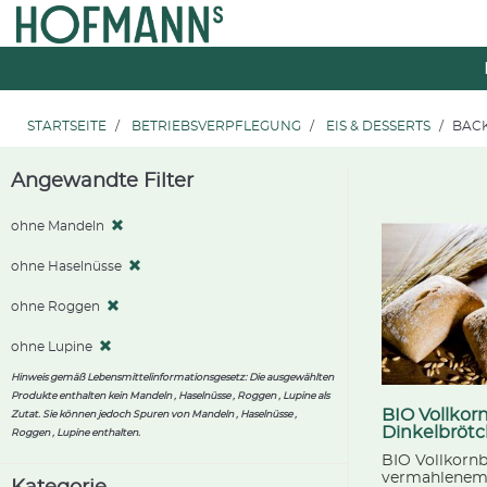
Zum
Zum
Inhalt
Navigationsmenü
springen
springen
STARTSEITE
BETRIEBSVERPFLEGUNG
EIS & DESSERTS
BAC
Angewandte Filter
ohne Mandeln
ohne Haselnüsse
ohne Roggen
ohne Lupine
Hinweis gemäß Lebensmittelinformationsgesetz: Die ausgewählten
Produkte enthalten kein Mandeln , Haselnüsse , Roggen , Lupine als
BIO Vollkor
Zutat. Sie können jedoch Spuren von Mandeln , Haselnüsse ,
Dinkelbröt
Roggen , Lupine enthalten.
BIO Vollkorn
vermahlenem 