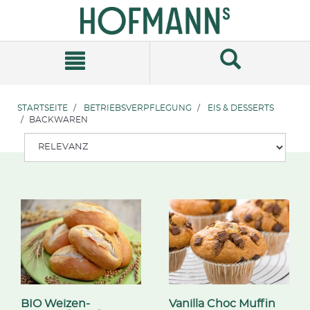
Zum
Zum
Inhalt
Navigationsmenü
springen
springen
STARTSEITE
BETRIEBSVERPFLEGUNG
EIS & DESSERTS
BACKWAREN
BIO Weizen-
Vanilla Choc Muffin