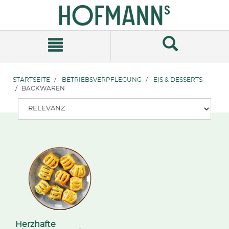
Zum
Zum
Inhalt
Navigationsmenü
springen
springen
STARTSEITE
BETRIEBSVERPFLEGUNG
EIS & DESSERTS
BACKWAREN
Herzhafte