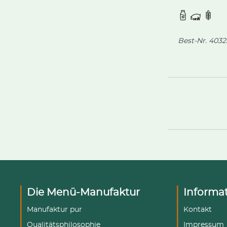
Geschmacksr
Spinat + Rico
Käse und Tom
Mozzarella, f
Best-Nr.
4032
Die Menü-Manufaktur
Informa
Manufaktur pur
Kontakt
Qualitätsphilosophie
Impressum