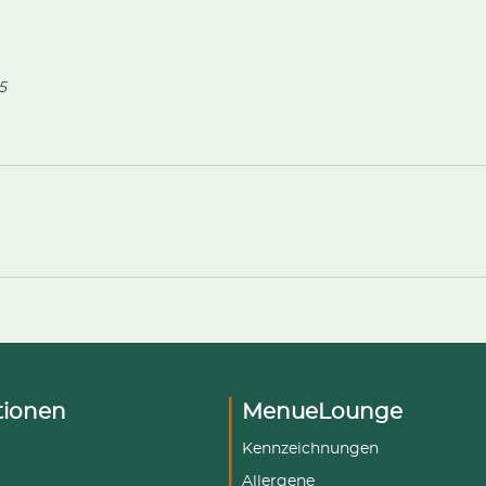
ichtungen:
tta, Schinken +
ate +
ertig gebacken.
5
tionen
MenueLounge
Kennzeichnungen
Allergene