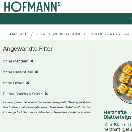
Zum
Zum
Inhalt
Navigationsmenü
springen
springen
STARTSEITE
BETRIEBSVERPFLEGUNG
EIS & DESSERTS
BAC
Angewandte Filter
ohne Mandeln
ohne Haselnüsse
ohne Dinkel
Pizzas, Snacks & Salate
Hinweis gemäß Lebensmittelinformationsgesetz: Die ausgewählten
Produkte enthalten kein Mandeln , Haselnüsse , Dinkel , als Zutat. Sie
Herzhafte
können jedoch Spuren von Mandeln , Haselnüsse , Dinkel , enthalten.
Blätterteig
Mini-Blätter
herzhaft, gefül