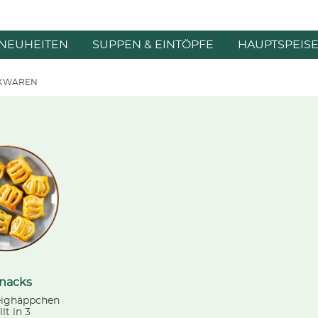
NEUHEITEN
SUPPEN & EINTÖPFE
HAUPTSPEIS
KWAREN
snacks
teighäppchen
lt in 3