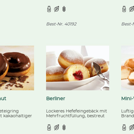
en, aus
Schokostückchen, fertig
gebac
iologischer
gebacken.
t.
Best-Nr.
40192
Best-N
nut
Berliner
Mini
eteigring
Lockeres Hefefeingebäck mit
Lufti
t kakaohaltiger
Mehrfruchtfüllung, bestreut
Brandt
rtig gebacken.
mit Puderzucker, fertig
gebacken.