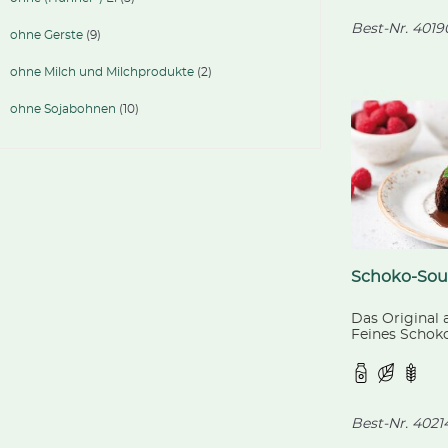
Best-Nr.
4019
ohne Gerste
(9)
ohne Milch und Milchprodukte
(2)
ohne Sojabohnen
(10)
Schoko-Souf
Das Original a
Feines Schok
mit flüssige
Best-Nr.
4021