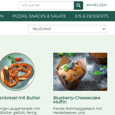
ANMELDEN
EN
PIZZAS, SNACKS & SALATE
EIS & DESSERTS
nbrezel mit Butter
Blueberry-Cheesecake
Muffin
rige Laugenbrezel mit
Feines Rührteiggebäck mit
 Butter gefüllt, fertig
Heidelbeeren und