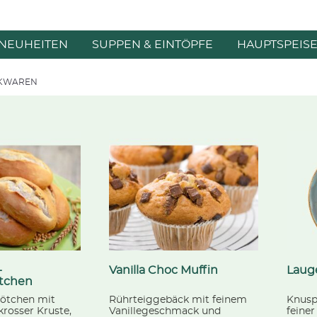
NEUHEITEN
SUPPEN & EINTÖPFE
HAUPTSPEIS
KWAREN
-
Vanilla Choc Muffin
Lauge
tchen
ötchen mit
Rührteiggebäck mit feinem
Knusp
krosser Kruste,
Vanillegeschmack und
feiner