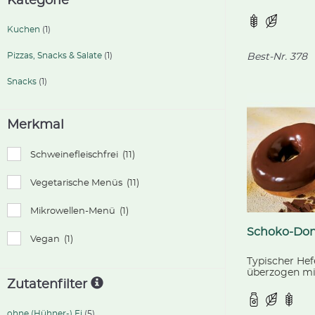
Kategorie
fertig geback
kontrolliert b
Landwirtschaf
Kuchen
(1)
Pizzas, Snacks & Salate
(1)
Best-Nr.
378
Snacks
(1)
Merkmal
Schweinefleischfrei
(11)
Vegetarische Menüs
(11)
Mikrowellen-Menü
(1)
Schoko-Do
Vegan
(1)
Typischer Hef
überzogen mi
Zutatenfilter
Fettglasur, fe
ohne (Hühner-) Ei
(5)