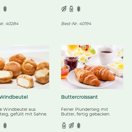
ken.
Quarkfüllung, dekoriert mit
Streuseln, fertig gebacken.
r.
40284
Best-Nr.
40194
-Windbeutel
Buttercroissant
ge Windbeutel aus
Feiner Plunderteig mit
eig, gefüllt mit Sahne.
Butter, fertig gebacken.