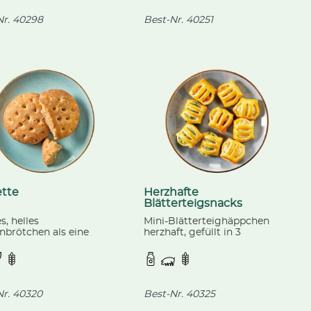
r.
40298
Best-Nr.
40251
ette
Herzhafte
Blätterteigsnacks
, helles
Mini-Blätterteighäppchen
nbrötchen als eine
herzhaft, gefüllt in 3
ung aus Fladenbrot und
Geschmacksrichtungen:
tte mit Olivenöl
Spinat + Ricotta, Schinken +
nert, fertig gebacken.
Käse und Tomate +
Mozzarella, fertig gebacken.
r.
40320
Best-Nr.
40325