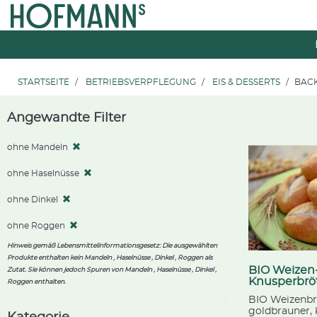
Zum
Zum
Inhalt
Navigationsmenü
springen
springen
STARTSEITE
BETRIEBSVERPFLEGUNG
EIS & DESSERTS
BAC
Angewandte Filter
ohne Mandeln
ohne Haselnüsse
ohne Dinkel
ohne Roggen
Hinweis gemäß Lebensmittelinformationsgesetz: Die ausgewählten
Produkte enthalten kein Mandeln , Haselnüsse , Dinkel , Roggen als
BIO Weizen
Zutat. Sie können jedoch Spuren von Mandeln , Haselnüsse , Dinkel ,
Knusperbrö
Roggen enthalten.
BIO Weizenbr
goldbrauner, 