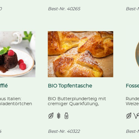
0
Best-Nr.
40265
Best-N
flé
BIO Topfentasche
Foss
us Italien:
BIO Butterplunderteig mit
Rundes
oladentörtchen
cremiger Quarkfüllung,
Weize
m Schokoherz.
vorgegart, aus kontrolliert
Misch
biologischer Landwirtschaft.
Bague
verfei
4
Best-Nr.
40322
Best-N