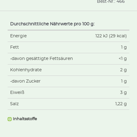
Best-Nr.:
466
Durchschnittliche Nährwerte pro 100 g:
Energie
122 kJ (29 kcal)
Fett
1 g
-davon gesättigte Fettsäuren
<1 g
Kohlenhydrate
2 g
-davon Zucker
1 g
Eiweiß
3 g
Salz
1,22 g
Inhaltsstoffe