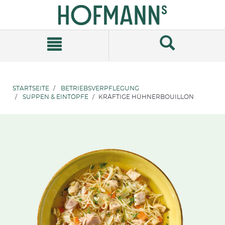
Zum
Zum
Inhalt
Navigationsmenü
springen
springen
STARTSEITE
BETRIEBSVERPFLEGUNG
SUPPEN & EINTÖPFE
KRÄFTIGE HÜHNERBOUILLON